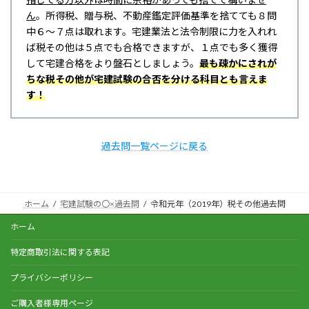
ん
。所得税、贈与税、不動産鑑定評価基準を捨てても８問
中６～７点は取れます。宅建業法と法令制限に力を入れれ
ば税その他は５点でも合格できますが、１点でも多く獲得
して宅建合格をより盤石としましょう。
最も疎かにされが
ちな税その他が宅建試験の合否を分ける科目とも言えま
す！
過去問一覧ページに戻る
ホーム
宅建試験の〇×過去問
令和元年（2019年）税その他過去問
ホーム
特定商取引法に関する表記
プライバシーポリシー
ご購入者様専用ページ