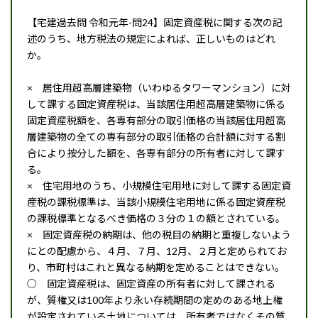
【宅建過去問 令和元年-問24】固定資産税に関する次の記
述のうち、地方税法の規定によれば、正しいものはどれ
か。
× 居住用超高層建築物（いわゆるタワーマンション）に対
して課する固定資産税は、当該居住用超高層建築物に係る
固定資産税額を、各専有部分の取引価格の当該居住用超高
層建築物の全ての専有部分の取引価格の合計額に対する割
合により按分した額を、各専有部分の所有者に対して課す
る。
× 住宅用地のうち、小規模住宅用地に対して課する固定資
産税の課税標準は、当該小規模住宅用地に係る固定資産税
の課税標準となるべき価格の３分の１の額とされている。
× 固定資産税の納期は、他の税目の納期と重複しないよう
にとの配慮から、４月、７月、12月、２月と定められてお
り、市町村はこれと異なる納期を定めることはできない。
○ 固定資産税は、固定資産の所有者に対して課される
が、質権又は100年より永い存続期間の定めのある地上権
が設定されている土地については、所有者ではなくその質