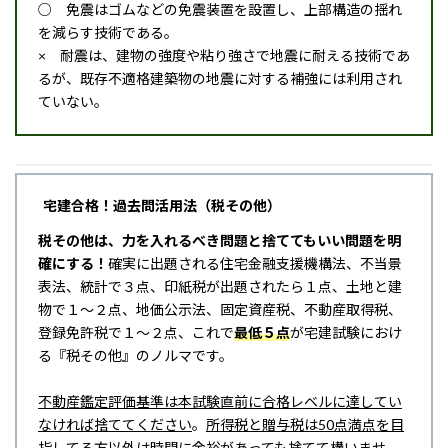
○ 免震はゴムなどの免震装置を設置し、上部構造の揺れ
を減らす技術である。
× 耐震は、建物の強度や粘り強さで地震に耐える技術であ
るが、既存不適格建築物の地震に対する補強には利用され
ていない。
宅建合格！過去問活用法（税その他）
税その他は、力を入れるべき問題と捨ててもいい問題を明
確にする！
確実に出題される住宅金融支援機構法、不当景
表法、統計で３点、印紙税が出題されたら１点、土地と建
物で１～２点、地価公示法、固定資産税、不動産取得税、
登録免許税で１～２点、これで
最低５点
が宅建試験におけ
る『税その他』のノルマです。
不動産鑑定評価基準は本試験直前に合格レベルに達してい
なければ捨ててください
。
所得税と贈与税は50点満点を目
指してる方以外は時間に余裕があっても捨てて構いませ