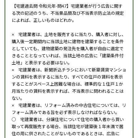
【宅建過去問 令和元年-問47】宅建業者が行う広告に関す
る次の記述のうち、不当景品類及び不当表示防止法の規定
によれば、正しいものはどれか。
× 宅建業者は、土地を販売するに当たり、購入者に対し、
購入後一定期間内に当該土地に建物を建築することを条件
としていても、建物建築の発注先を購入者が自由に選定で
きることとなっていれば、当該土地の広告に「建築条件付
土地」と表示する必要はない。
× 宅建業者は、新聞折込チラシにおいて新築賃貸マンショ
ンの賃料を表示するに当たり、すべての住戸の賃料を表示
することがスペース上困難な場合は、標準的な１住戸１か
月当たりの賃料を表示すれば、不当表示に問われることは
ない。
× 宅建業者は、リフォーム済みの中古住宅については、リ
フォーム済みである旨を必ず表示しなければならない。
○ 宅建業者は、分譲住宅について住宅の購入者から買い
取って再度販売する場合、当該住宅が建築後１年未満で居
住の用に供されたことがないものであるときは、広告に