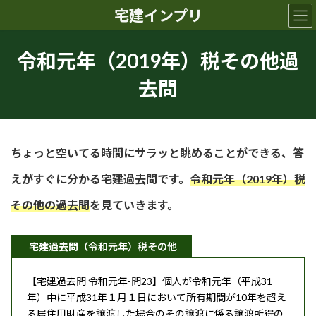
コ
ナ
宅建インプリ
ン
ビ
テ
ゲ
ン
ー
令和元年（2019年）税その他過
ツ
シ
へ
ョ
去問
ス
ン
キ
に
ッ
移
プ
動
ちょっと空いてる時間にサラッと眺めることができる、答
えがすぐに分かる宅建過去問です。
令和元年（2019年）税
その他の過去問
を見ていきます。
宅建過去問（令和元年）税その他
【宅建過去問 令和元年-問23】個人が令和元年（平成31
年）中に平成31年１月１日において所有期間が10年を超え
る居住用財産を譲渡した場合のその譲渡に係る譲渡所得の