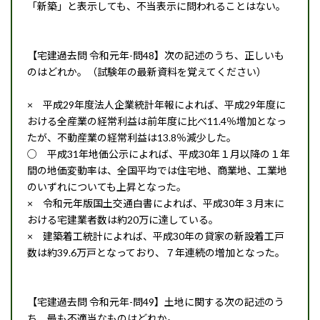
「新築」と表示しても、不当表示に問われることはない。
【宅建過去問 令和元年-問48】次の記述のうち、正しいも
のはどれか。（試験年の最新資料を覚えてください）
× 平成29年度法人企業統計年報によれば、平成29年度に
おける全産業の経常利益は前年度に比べ11.4％増加となっ
たが、不動産業の経常利益は13.8％減少した。
○ 平成31年地価公示によれば、平成30年１月以降の１年
間の地価変動率は、全国平均では住宅地、商業地、工業地
のいずれについても上昇となった。
× 令和元年版国土交通白書によれば、平成30年３月末に
おける宅建業者数は約20万に達している。
× 建築着工統計によれば、平成30年の貸家の新設着工戸
数は約39.6万戸となっており、７年連続の増加となった。
【宅建過去問 令和元年-問49】土地に関する次の記述のう
ち、最も不適当なものはどれか。