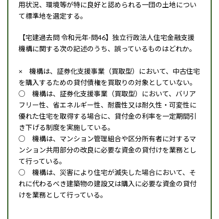
用状況、環境等が特に良好と認められる一団の土地につい
て標準地を選定する。
【宅建過去問 令和元年-問46】独立行政法人住宅金融支援
機構に関する次の記述のうち、誤っているものはどれか。
× 機構は、証券化支援事業（買取型）において、中古住宅
を購入するための貸付債権を買取りの対象としていない。
○ 機構は、証券化支援事業（買取型）において、バリア
フリー性、省エネルギー性、耐震性又は耐久性・可変性に
優れた住宅を取得する場合に、貸付金の利率を一定期間引
き下げる制度を実施している。
○ 機構は、マンション管理組合や区分所有者に対するマ
ンション共用部分の改良に必要な資金の貸付けを業務とし
て行っている。
○ 機構は、災害により住宅が滅失した場合において、そ
れに代わるべき建築物の建設又は購入に必要な資金の貸付
けを業務として行っている。