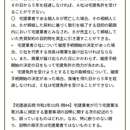
その日から５年を経過しなければ、Ａ社は宅建免許を受け
ることができない。
〇 宅建業者である個人Ｂが死亡した場合、その相続人Ｃ
は、Ｂが締結した契約に基づく取引を結了する目的の範囲
内において宅建業者とみなされ、Ｂが売主として締結して
いた売買契約の目的物を買主に引き渡すことができる。
× 宅建業者Ｄ社について破産手続開始の決定があった場
合、Ｄ社を代表する役員は廃業を届け出なければならな
い。また、廃業が届け出られた日にかかわらず、破産手続
開始の決定の日をもって宅建免許の効力が失われる。
× 宅建免許を受けようとするＥ社の取締役について、破産
手続開始の決定があった場合、復権を得た日から５年を経
過しなければ、Ｅ社は宅建免許を受けることができない。
【宅建過去問 令和2年10月-問44】宅建業者が行う宅建業法
第35条に規定する重要事項の説明に関する次の記述のう
ち、誤っているものはどれか。なお、特に断りのない限
り、説明の相手方は宅建業者ではないものとする。