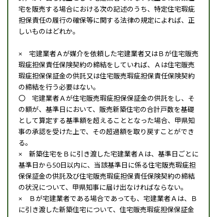
宅を販売する場合における次の記述のうち、特定住宅瑕疵
担保責任の履行の確保等に関する法律の規定によれば、正
しいものはどれか。
× 宅建業者Ａが媒介を依頼した宅建業者又はＢが住宅販売
瑕疵担保責任保険契約の締結をしていれば、Ａは住宅販売
瑕疵担保保証金の供託又は住宅販売瑕疵担保責任保険契約
の締結を行う必要はない。
〇 宅建業者Ａが住宅販売瑕疵担保保証金の供託をし、そ
の額が、基準日において、販売新築住宅の合計戸数を基礎
として算定する基準額を超えることとなった場合、甲県知
事の承認を受けた上で、その超過額を取り戻すことができ
る。
× 新築住宅をＢに引き渡した宅建業者Ａは、基準日ごとに
基準日から50日以内に、当該基準日に係る住宅販売瑕疵担
保保証金の供託及び住宅販売瑕疵担保責任保険契約の締結
の状況について、甲県知事に届け出なければならない。
× Ｂが宅建業者である場合であっても、宅建業者Ａは、Ｂ
に引き渡した新築住宅について、住宅販売瑕疵担保保証金