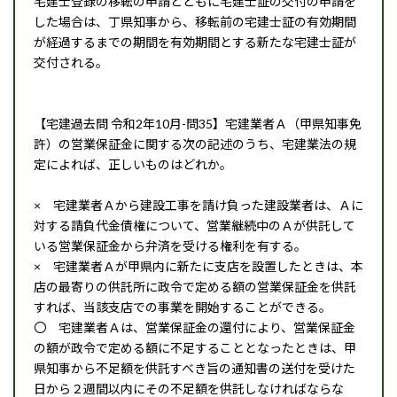
宅建士登録の移転の申請とともに宅建士証の交付の申請を
した場合は、丁県知事から、移転前の宅建士証の有効期間
が経過するまでの期間を有効期間とする新たな宅建士証が
交付される。
【宅建過去問 令和2年10月-問35】宅建業者Ａ（甲県知事免
許）の営業保証金に関する次の記述のうち、宅建業法の規
定によれば、正しいものはどれか。
× 宅建業者Ａから建設工事を請け負った建設業者は、Ａに
対する請負代金債権について、営業継続中のＡが供託して
いる営業保証金から弁済を受ける権利を有する。
× 宅建業者Ａが甲県内に新たに支店を設置したときは、本
店の最寄りの供託所に政令で定める額の営業保証金を供託
すれば、当該支店での事業を開始することができる。
〇 宅建業者Ａは、営業保証金の還付により、営業保証金
の額が政令で定める額に不足することとなったときは、甲
県知事から不足額を供託すべき旨の通知書の送付を受けた
日から２週間以内にその不足額を供託しなければならな