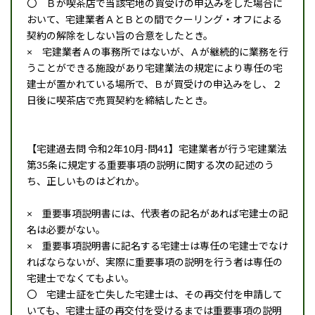
〇 Ｂが喫茶店で当該宅地の買受けの申込みをした場合に
おいて、宅建業者ＡとＢとの間でクーリング・オフによる
契約の解除をしない旨の合意をしたとき。
× 宅建業者Ａの事務所ではないが、Ａが継続的に業務を行
うことができる施設があり宅建業法の規定により専任の宅
建士が置かれている場所で、Ｂが買受けの申込みをし、２
日後に喫茶店で売買契約を締結したとき。
【宅建過去問 令和2年10月-問41】宅建業者が行う宅建業法
第35条に規定する重要事項の説明に関する次の記述のう
ち、正しいものはどれか。
× 重要事項説明書には、代表者の記名があれば宅建士の記
名は必要がない。
× 重要事項説明書に記名する宅建士は専任の宅建士でなけ
ればならないが、実際に重要事項の説明を行う者は専任の
宅建士でなくてもよい。
〇 宅建士証を亡失した宅建士は、その再交付を申請して
いても、宅建士証の再交付を受けるまでは重要事項の説明