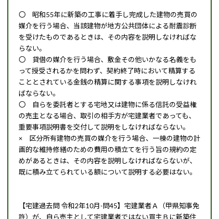
〇 昭和55年に新築の工事に着手し完成した建物の売買の
媒介を行う場合、当該建物が地方公共団体による耐震診断
を受けたものであるときは、その内容を説明しなければな
らない。
〇 貸借の媒介を行う場合、敷金その他いかなる名義をも
って授受されるかを問わず、契約終了時において精算する
こととされている金銭の精算に関する事項を説明しなけれ
ばならない。
〇 自らを委託者とする宅地又は建物に係る信託の受益権
の売主となる場合、取引の相手方が宅建業者であっても、
重要事項説明書を交付して説明をしなければならない。
× 区分所有建物の売買の媒介を行う場合、一棟の建物の計
画的な維持修繕のための費用の積立てを行う旨の規約の定
めがあるときは、その内容を説明しなければならないが、
既に積み立てられている額について説明する必要はない。
【宅建過去問 令和2年10月-問45】宅建業者Ａ（甲県知事免
許）が、自ら売主として宅建業者ではない買主Ｂに新築住