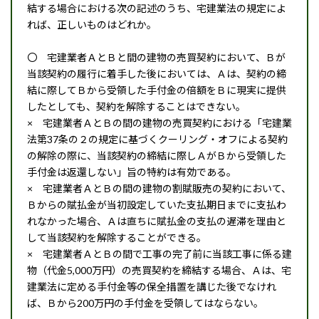
結する場合における次の記述のうち、宅建業法の規定によ
れば、正しいものはどれか。
〇 宅建業者ＡとＢと間の建物の売買契約において、Ｂが
当該契約の履行に着手した後においては、Ａは、契約の締
結に際してＢから受領した手付金の倍額をＢに現実に提供
したとしても、契約を解除することはできない。
× 宅建業者ＡとＢの間の建物の売買契約における「宅建業
法第37条の２の規定に基づくクーリング・オフによる契約
の解除の際に、当該契約の締結に際しＡがＢから受領した
手付金は返還しない」旨の特約は有効である。
× 宅建業者ＡとＢの間の建物の割賦販売の契約において、
Ｂからの賦払金が当初設定していた支払期日までに支払わ
れなかった場合、Ａは直ちに賦払金の支払の遅滞を理由と
して当該契約を解除することができる。
× 宅建業者ＡとＢの間で工事の完了前に当該工事に係る建
物（代金5,000万円）の売買契約を締結する場合、Ａは、宅
建業法に定める手付金等の保全措置を講じた後でなけれ
ば、Ｂから200万円の手付金を受領してはならない。