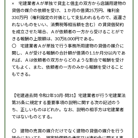
× 宅建業者Ａが単独で貸主と借主の双方から店舗用建物の
貸借の媒介の依頼を受け、１か月の借賃25万円、権利金
330万円（権利設定の対価として支払われるもので、返還さ
れないものをいい、消費税等相当額を含む）の賃貸借契約
を成立させた場合、Ａが依頼者の一方から受けることがで
きる報酬の上限額は、30万8,000円である。
〇 宅建業者Ａが単独で行う事務所用建物の貸借の媒介に
関し、Ａが受ける報酬の合計額が借賃の1.1か月分以内であ
れば、Ａは依頼者の双方からどのような割合で報酬を受け
てもよく、また、依頼者の一方のみから報酬を受けること
もできる。
【宅建過去問 令和2年10月-問31】宅建業者が行う宅建業法
第35条に規定する重要事項の説明に関する次の記述のう
ち、正しいものはどれか。なお、説明の相手方は宅建業者
ではないものとする。
〇 建物の売買の媒介だけでなく建物の貸借の媒介を行う
場合においても、損害賠償額の予定又は違約金に関する事