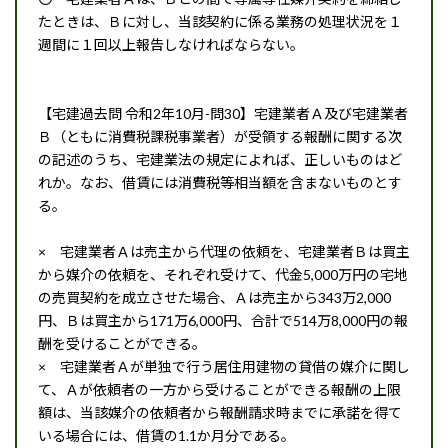
たときは、Ｂに対し、当該契約に係る業務の処理状況を１
週間に１回以上報告しなければならない。
【宅建過去問 令和2年10月-問30】宅建業者Ａ及び宅建業者
Ｂ（ともに消費税課税事業者）が受領する報酬に関する次
の記述のうち、宅建業法の規定によれば、正しいものはど
れか。なお、借賃には消費税等相当額を含まないものとす
る。
× 宅建業者Ａは売主から代理の依頼を、宅建業者Ｂは買主
から媒介の依頼を、それぞれ受けて、代金5,000万円の宅地
の売買契約を成立させた場合、Ａは売主から343万2,000
円、Ｂは買主から171万6,000円、合計で514万8,000円の報
酬を受けることができる。
× 宅建業者Ａが単独で行う居住用建物の貸借の媒介に関し
て、Ａが依頼者の一方から受けることができる報酬の上限
額は、当該媒介の依頼者から報酬請求時までに承諾を得て
いる場合には、借賃の1.1か月分である。