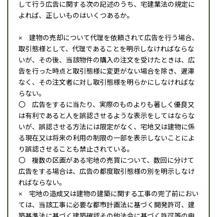
して行う広告に関する次の記述のうち、宅建業法の規定に
よれば、正しいものはいくつあるか。
× 建物の売却について代理を依頼されて広告を行う場合、
取引態様として、代理であることを明示しなければならな
いが、その後、当該物件の購入の注文を受けたときは、広
告を行った時点と取引態様に変更がない場合を除き、遅滞
なく、その注文者に対し取引態様を明らかにしなければな
らない。
〇 広告をするに当たり、実際のものよりも著しく優良又
は有利であると人を誤認させるような表示をしてはならな
いが、誤認させる方法には限定がなく、宅地又は建物に係
る現在又は将来の利用の制限の一部を表示しないことによ
り誤認させることも禁止されている。
〇 複数の区画がある宅地の売買について、数回に分けて
広告をする場合は、広告の都度取引態様の別を明示しなけ
ればならない。
× 宅地の造成又は建物の建築に関する工事の完了前におい
ては、当該工事に必要な都市計画法に基づく開発許可、建
築基準法に基づく建築確認その他法令に基づく許可等の申