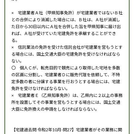
× 宅建業者Ａ社（甲県知事免許）が宅建業者ではないＢ社
との合併により消滅した場合には、Ｂ社は、Ａ社が消滅し
た日から30日以内にＡ社を合併した旨を甲県知事に届け出
れば、Ａ社が受けていた宅建免許を承継することができ
る。
× 信託業法の免許を受けた信託会社が宅建業を営もうとす
る場合には、国土交通大臣の宅建免許を受けなければなら
ない。
〇 個人Ｃが、転売目的で競売により取得した宅地を多数
の区画に分割し、宅建業者Ｄに販売代理を依頼して、不特
定多数の者に分譲する事業を行おうとする場合には、宅建
免許を受けなければならない。
× 宅建業者Ｅ（乙県知事免許）は、乙県内に２以上の事務
所を設置してその事業を営もうとする場合には、国土交通
大臣に免許換えの申請をしなければならない。
【宅建過去問 令和2年10月-問27】宅建業者がその業務に関