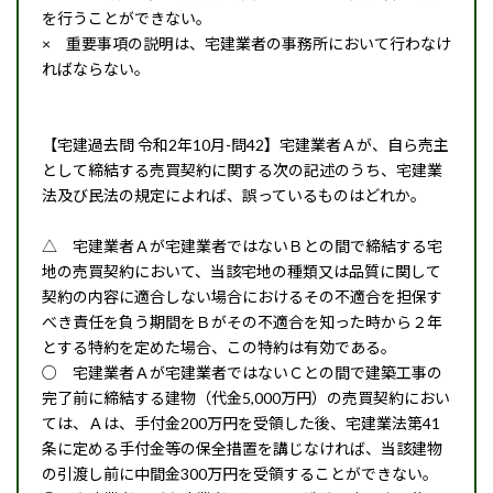
を行うことができない。
× 重要事項の説明は、宅建業者の事務所において行わなけ
ればならない。
【宅建過去問 令和2年10月-問42】宅建業者Ａが、自ら売主
として締結する売買契約に関する次の記述のうち、宅建業
法及び民法の規定によれば、誤っているものはどれか。
△ 宅建業者Ａが宅建業者ではないＢとの間で締結する宅
地の売買契約において、当該宅地の種類又は品質に関して
契約の内容に適合しない場合におけるその不適合を担保す
べき責任を負う期間をＢがその不適合を知った時から２年
とする特約を定めた場合、この特約は有効である。
○ 宅建業者Ａが宅建業者ではないＣとの間で建築工事の
完了前に締結する建物（代金5,000万円）の売買契約におい
ては、Ａは、手付金200万円を受領した後、宅建業法第41
条に定める手付金等の保全措置を講じなければ、当該建物
の引渡し前に中間金300万円を受領することができない。