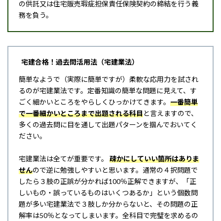
の供託又は住宅販売瑕疵担保責任保険契約の締結を行う義
務を負う。
宅建合格！過去問活用法（宅建業法）
簡単なようで（実際に簡単ですが）柔軟な応用力を試され
るのが宅建業法です。定番知識の簡単な問題に見えて、す
ごく細かいところをやらしくひっかけてきます。
一番簡単
で一番細かいところまで出題される科目
と言えますので、
多くの過去問に目を通して出題パターンを掴んでおいてく
ださい。
宅建業法は全てが重要です。
疎かにしていい箇所はありま
せん
ので逆に勉強しやすいと思います。通常の４択問題で
したら３肢の正誤が分かれば100％正解できますが、「正
しいもの・誤っているものはいくつあるか」という個数問
題が多い宅建業法で３肢しか分からないと、その問題の正
解率は50％となってしまいます。全科目で完璧を求めるの