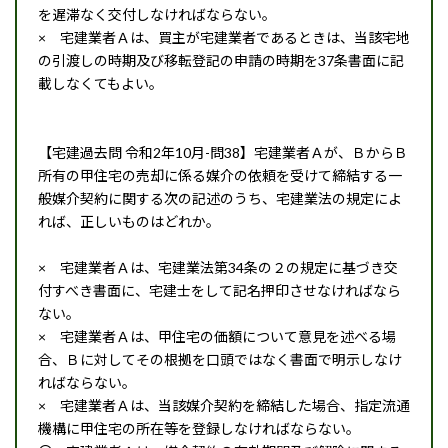
を遅滞なく交付しなければならない。
× 宅建業者Ａは、買主が宅建業者であるときは、当該宅地
の引渡しの時期及び移転登記の申請の時期を37条書面に記
載しなくてもよい。
【宅建過去問 令和2年10月-問38】宅建業者Ａが、ＢからＢ
所有の甲住宅の売却に係る媒介の依頼を受けて締結する一
般媒介契約に関する次の記述のうち、宅建業法の規定によ
れば、正しいものはどれか。
× 宅建業者Ａは、宅建業法第34条の２の規定に基づき交
付すべき書面に、宅建士をして記名押印させなければなら
ない。
× 宅建業者Ａは、甲住宅の価額について意見を述べる場
合、Ｂに対してその根拠を口頭ではなく書面で明示しなけ
ればならない。
× 宅建業者Ａは、当該媒介契約を締結した場合、指定流通
機構に甲住宅の所在等を登録しなければならない。