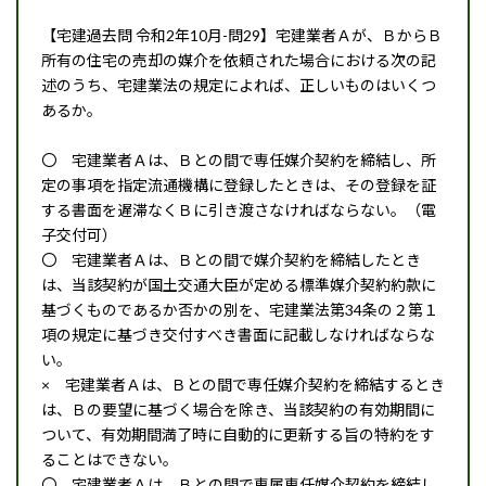
【宅建過去問 令和2年10月-問29】宅建業者Ａが、ＢからＢ
所有の住宅の売却の媒介を依頼された場合における次の記
述のうち、宅建業法の規定によれば、正しいものはいくつ
あるか。
〇 宅建業者Ａは、Ｂとの間で専任媒介契約を締結し、所
定の事項を指定流通機構に登録したときは、その登録を証
する書面を遅滞なくＢに引き渡さなければならない。（電
子交付可）
〇 宅建業者Ａは、Ｂとの間で媒介契約を締結したとき
は、当該契約が国土交通大臣が定める標準媒介契約約款に
基づくものであるか否かの別を、宅建業法第34条の２第１
項の規定に基づき交付すべき書面に記載しなければならな
い。
× 宅建業者Ａは、Ｂとの間で専任媒介契約を締結するとき
は、Ｂの要望に基づく場合を除き、当該契約の有効期間に
ついて、有効期間満了時に自動的に更新する旨の特約をす
ることはできない。
〇 宅建業者Ａは、Ｂとの間で専属専任媒介契約を締結し