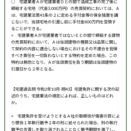
○ 宅建業者Ａが宅建業者Ｄとの間で造成工事の完了後に
締結する宅地（代金3,000万円）の売買契約においては、Ａ
は、宅建業法第41条の２に定める手付金等の保全措置を講
じないで、当該宅地の引渡し前に手付金800万円を受領す
ることができる。
× 宅建業者Ａが宅建業者ではないＥとの間で締結する建物
の売買契約において、Ａは当該建物の種類又は品質に関し
て契約の内容に適合しない場合におけるその不適合を担保
すべき責任を一切負わないとする特約を定めた場合、この
特約は無効となり、Ａが当該責任を負う期間は当該建物の
引渡日から２年となる。
【宅建過去問 令和2年10月-問43】宅建免許に関する次の記
述のうち、宅建業法の規定によれば、正しいものはどれ
か。
× 宅建免許を受けようとするＡ社の取締役が傷害の罪によ
り懲役１年執行猶予２年の刑に処せられた場合、刑の執行
猶予の言渡しを取り消されることなく猶予期間を満了し、