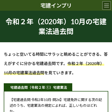
コ
ナ
宅建インプリ
ン
ビ
テ
ゲ
ン
ー
令和２年（2020年）10月の宅建
ツ
シ
へ
ョ
業法過去問
ス
ン
キ
に
ッ
移
プ
動
ちょっと空いてる時間にサラッと眺めることができる、答
えがすぐに分かる宅建過去問です。
令和２年（2020年）
10月の
宅建業法
過去問
を見ていきます。
宅建過去問（令和２年 ①）宅建業法
【宅建過去問 令和2年10月-問26】宅建免許に関する次の記
述のうち、宅建業法の規定によれば、正しいものはどれ
か。