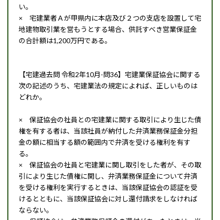
い。
× 宅建業者Ａが甲県内に本店及び２つの支店を設置して宅
地建物取引業を営もうとする場合、供託すべき営業保証金
の合計額は1,200万円である。
【宅建過去問 令和2年10月-問36】宅建業保証協会に関する
次の記述のうち、宅建業法の規定によれば、正しいものは
どれか。
× 保証協会の社員との宅建業に関する取引により生じた債
権を有する者は、当該社員が納付した弁済業務保証金分担
金の額に相当する額の範囲内で弁済を受ける権利を有す
る。
× 保証協会の社員と宅建業に関し取引をした者が、その取
引により生じた債権に関し、弁済業務保証金について弁済
を受ける権利を実行するときは、当該保証協会の認証を受
けるとともに、当該保証協会に対し還付請求をしなければ
ならない。