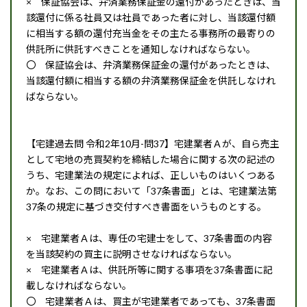
× 保証協会は、弁済業務保証金の還付があったときは、当
該還付に係る社員又は社員であった者に対し、当該還付額
に相当する額の還付充当金をその主たる事務所の最寄りの
供託所に供託すべきことを通知しなければならない。
〇 保証協会は、弁済業務保証金の還付があったときは、
当該還付額に相当する額の弁済業務保証金を供託しなけれ
ばならない。
【宅建過去問 令和2年10月-問37】宅建業者Ａが、自ら売主
として宅地の売買契約を締結した場合に関する次の記述の
うち、宅建業法の規定によれば、正しいものはいくつある
か。なお、この問において「37条書面」とは、宅建業法第
37条の規定に基づき交付すべき書面をいうものとする。
× 宅建業者Ａは、専任の宅建士をして、37条書面の内容
を当該契約の買主に説明させなければならない。
× 宅建業者Ａは、供託所等に関する事項を37条書面に記
載しなければならない。
〇 宅建業者Ａは、買主が宅建業者であっても、37条書面