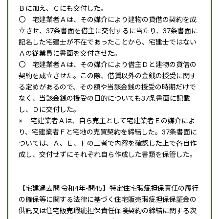
Ｂに加え、Ｃにも交付した。
〇 宅建業者Ａは、その媒介により建物の貸借の契約を成
立させ、37条書面を借主に交付するに当たり、37条書面に
記名した宅建士が不在であったことから、宅建士ではない
Ａの従業員に書面を交付させた。
〇 宅建業者Ａは、その媒介により借主Ｄと建物の貸借の
契約を成立させた。この際、借賃以外の金銭の授受に関す
る定めがあるので、その額や当該金銭の授受の時期だけで
なく、当該金銭の授受の目的についても37条書面に記載
し、Ｄに交付した。
× 宅建業者Ａは、自ら売主として宅建業者Ｅの媒介によ
り、宅建業者Ｆと宅地の売買契約を締結した。37条書面に
ついては、Ａ、Ｅ、Ｆの三者で内容を確認した上で各自作
成し、交付せずにそれぞれ自ら作成した書類を保管した。
【宅建過去問 令和4年-問45】特定住宅瑕疵担保責任の履行
の確保等に関する法律に基づく住宅販売瑕疵担保保証金の
供託又は住宅販売瑕疵担保責任保険契約の締結に関する次