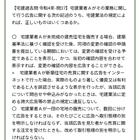
【宅建過去問 令和4年-問37】宅建業者Ａがその業務に関し
て行う広告に関する次の記述のうち、宅建業法の規定によ
れば、正しいものはいくつあるか。
〇 宅建業者Ａが未完成の建売住宅を販売する場合、建築
基準法に基づく確認を受けた後、同項の変更の確認の申請
書を提出している期間においては、変更の確認を受ける予
定であることを表示し、かつ、当初の確認内容を合わせて
表示すれば、変更の確認の内容を広告することができる。
× 宅建業者Ａが新築住宅の売買に関する広告をインター
ネットで行った場合、実際のものより著しく優良又は有利
であると人を誤認させるような表示を行ったが、当該広告
について問合せや申込みがなかったときは、宅建業法に定
める誇大広告等の禁止の規定に違反しない。
〇 宅建業者Ａが一団の宅地の販売について、数回に分け
て広告をするときは、そのたびごとに広告へ取引態様の別
を明示しなければならず、当該広告を見た者から売買に関
する注文を受けたときも、改めて取引態様の別を明示しな
ければならない。