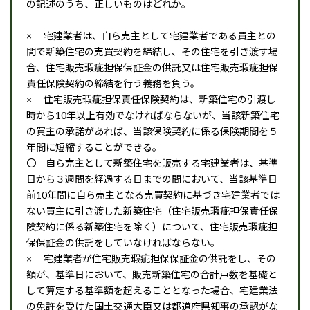
の記述のうち、正しいものはどれか。
× 宅建業者は、自ら売主として宅建業者である買主との
間で新築住宅の売買契約を締結し、その住宅を引き渡す場
合、住宅販売瑕疵担保保証金の供託又は住宅販売瑕疵担保
責任保険契約の締結を行う義務を負う。
× 住宅販売瑕疵担保責任保険契約は、新築住宅の引渡し
時から10年以上有効でなければならないが、当該新築住宅
の買主の承諾があれば、当該保険契約に係る保険期間を５
年間に短縮することができる。
〇 自ら売主として新築住宅を販売する宅建業者は、基準
日から３週間を経過する日までの間において、当該基準日
前10年間に自ら売主となる売買契約に基づき宅建業者では
ない買主に引き渡した新築住宅（住宅販売瑕疵担保責任保
険契約に係る新築住宅を除く）について、住宅販売瑕疵担
保保証金の供託をしていなければならない。
× 宅建業者が住宅販売瑕疵担保保証金の供託をし、その
額が、基準日において、販売新築住宅の合計戸数を基礎と
して算定する基準額を超えることとなった場合、宅建業法
の免許を受けた国土交通大臣又は都道府県知事の承認がな