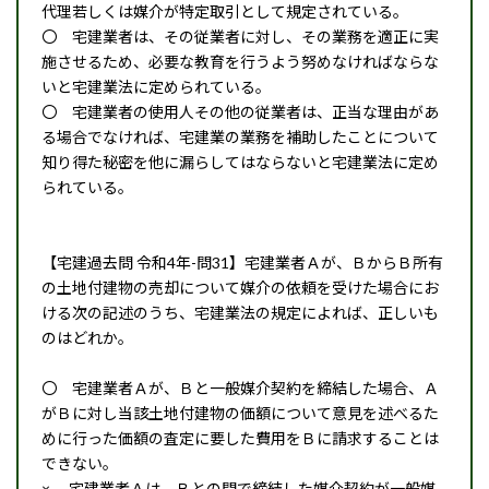
代理若しくは媒介が特定取引として規定されている。
〇 宅建業者は、その従業者に対し、その業務を適正に実
施させるため、必要な教育を行うよう努めなければならな
いと宅建業法に定められている。
〇 宅建業者の使用人その他の従業者は、正当な理由があ
る場合でなければ、宅建業の業務を補助したことについて
知り得た秘密を他に漏らしてはならないと宅建業法に定め
られている。
【宅建過去問 令和4年-問31】宅建業者Ａが、ＢからＢ所有
の土地付建物の売却について媒介の依頼を受けた場合にお
ける次の記述のうち、宅建業法の規定によれば、正しいも
のはどれか。
〇 宅建業者Ａが、Ｂと一般媒介契約を締結した場合、Ａ
がＢに対し当該土地付建物の価額について意見を述べるた
めに行った価額の査定に要した費用をＢに請求することは
できない。
× 宅建業者Ａは、Ｂとの間で締結した媒介契約が一般媒