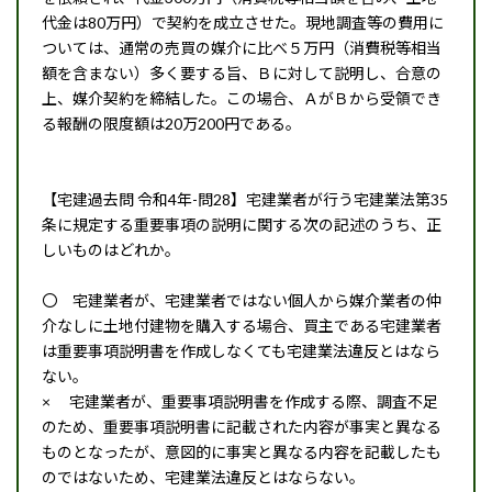
代金は80万円）で契約を成立させた。現地調査等の費用に
ついては、通常の売買の媒介に比べ５万円（消費税等相当
額を含まない）多く要する旨、Ｂに対して説明し、合意の
上、媒介契約を締結した。この場合、ＡがＢから受領でき
る報酬の限度額は20万200円である。
【宅建過去問 令和4年-問28】宅建業者が行う宅建業法第35
条に規定する重要事項の説明に関する次の記述のうち、正
しいものはどれか。
〇 宅建業者が、宅建業者ではない個人から媒介業者の仲
介なしに土地付建物を購入する場合、買主である宅建業者
は重要事項説明書を作成しなくても宅建業法違反とはなら
ない。
× 宅建業者が、重要事項説明書を作成する際、調査不足
のため、重要事項説明書に記載された内容が事実と異なる
ものとなったが、意図的に事実と異なる内容を記載したも
のではないため、宅建業法違反とはならない。