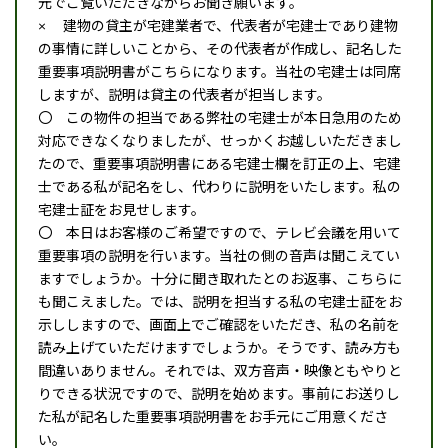
元でご覧いただきながらお聞き願います。
× 建物の貸主が宅建業者で、代表者が宅建士であり建物
の事情に詳しいことから、その代表者が作成し、記名した
重要事項説明書がこちらになります。当社の宅建士は同席
しますが、説明は貸主の代表者が担当します。
〇 この物件の担当である弊社の宅建士が本日急用のため
対応できなくなりましたが、せっかくお越しいただきまし
たので、重要事項説明書にある宅建士欄を訂正の上、宅建
士である私が記名をし、代わりに説明をいたします。私の
宅建士証をお見せします。
〇 本日はお客様のご希望ですので、テレビ会議を用いて
重要事項の説明を行います。当社の側の音声は聞こえてい
ますでしょうか。十分に聞き取れたとのお返事、こちらに
も聞こえました。では、説明を担当する私の宅建士証をお
示ししますので、画面上でご確認をいただき、私の名前を
読み上げていただけますでしょうか。そうです、読み方も
間違いありません。それでは、双方音声・映像ともやりと
りできる状況ですので、説明を始めます。事前にお送りし
た私が記名した重要事項説明書をお手元にご用意くださ
い。