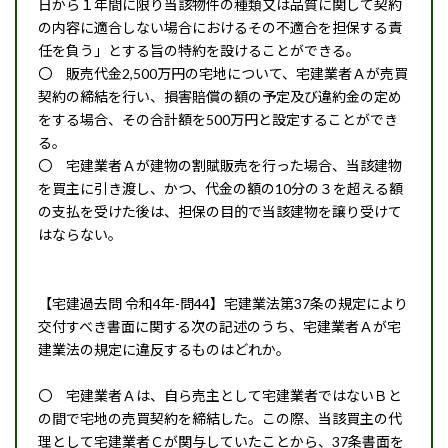
日から１年間に限り当該物件の種類又は品質に関して契約
の内容に適合しない場合におけるその不適合を担保する責
任を負う」とする旨の特約を設けることができる。
〇 販売代金2,500万円の宅地について、宅建業者Ａが売買
契約の締結を行い、損害賠償の額の予定及び違約金の定め
をする場合、その合計額を500万円と設定することができ
る。
〇 宅建業者Ａが建物の割賦販売を行った場合、当該建物
を買主に引き渡し、かつ、代金の額の10分の３を超える額
の支払を受けた後は、担保の目的で当該建物を譲り受けて
はならない。
【宅建過去問 令和4年-問44】宅建業法第37条の規定により
交付すべき書面に関する次の記述のうち、宅建業者Ａが宅
建業法の規定に違反するものはどれか。
〇 宅建業者Ａは、自ら売主として宅建業者ではないＢと
の間で宅地の売買契約を締結した。この際、当該買主の代
理として宅建業者Ｃが関与していたことから、37条書面を