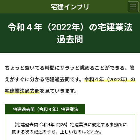
コ
ナ
宅建インプリ
ン
ビ
テ
ゲ
ン
ー
令和４年（2022年）の宅建業法
ツ
シ
へ
ョ
過去問
ス
ン
キ
に
ッ
移
プ
動
ちょっと空いてる時間にサラッと眺めることができる、答
えがすぐに分かる宅建過去問です。
令和４年（2022年）の
宅建業法
過去問
を見ていきます。
宅建過去問（令和４年）宅建業法
【宅建過去問 令和4年-問26】宅建業法に規定する事務所に
関する次の記述のうち、正しいものはどれか。