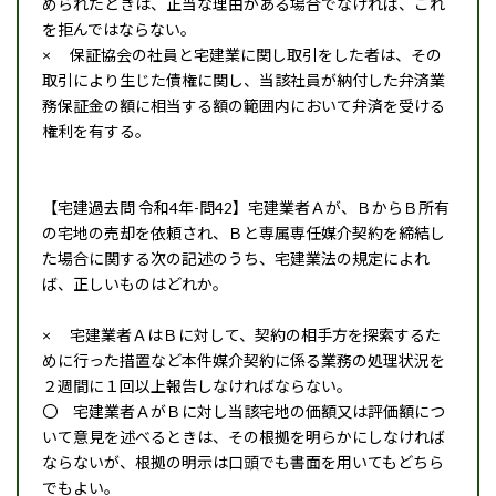
められたときは、正当な理由がある場合でなければ、これ
を拒んではならない。
× 保証協会の社員と宅建業に関し取引をした者は、その
取引により生じた債権に関し、当該社員が納付した弁済業
務保証金の額に相当する額の範囲内において弁済を受ける
権利を有する。
【宅建過去問 令和4年-問42】宅建業者Ａが、ＢからＢ所有
の宅地の売却を依頼され、Ｂと専属専任媒介契約を締結し
た場合に関する次の記述のうち、宅建業法の規定によれ
ば、正しいものはどれか。
× 宅建業者ＡはＢに対して、契約の相手方を探索するた
めに行った措置など本件媒介契約に係る業務の処理状況を
２週間に１回以上報告しなければならない。
〇 宅建業者ＡがＢに対し当該宅地の価額又は評価額につ
いて意見を述べるときは、その根拠を明らかにしなければ
ならないが、根拠の明示は口頭でも書面を用いてもどちら
でもよい。