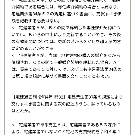
介契約である場合には、専任媒介契約の場合とは異なり、
宅建業法第34条の２の規定に基づく書面に、売買すべき価
額を記載する必要はない。
× 宅建業者Ａが、Ｂとの間で締結した専任媒介契約につ
いては、Ｂからの申出により更新することができ、その後
の有効期間については、更新の時から３か月を超える内容
に定めることができる。
× 宅建業者Ａが、当該土地付建物の購入の媒介をＣから
依頼され、Ｃとの間で一般媒介契約を締結した場合、Ａ
は、買主であるＣに対しては、必ずしも宅建業法第34条の
２第１項の規定に基づく書面を交付しなくともよい。
【宅建過去問 令和4年-問32】宅建業法第37条の規定により
交付すべき書面に関する次の記述のうち、誤っているもの
はどれか。
× 宅建業者である売主Ａは、宅建業者であるＢの媒介に
より、宅建業者ではないＣと宅地の売買契約を令和４年４