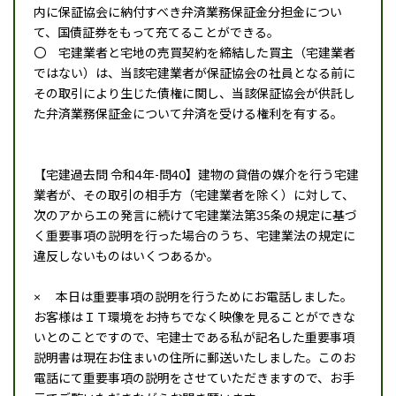
内に保証協会に納付すべき弁済業務保証金分担金につい
て、国債証券をもって充てることができる。
〇 宅建業者と宅地の売買契約を締結した買主（宅建業者
ではない）は、当該宅建業者が保証協会の社員となる前に
その取引により生じた債権に関し、当該保証協会が供託し
た弁済業務保証金について弁済を受ける権利を有する。
【宅建過去問 令和4年-問40】建物の貸借の媒介を行う宅建
業者が、その取引の相手方（宅建業者を除く）に対して、
次のアからエの発言に続けて宅建業法第35条の規定に基づ
く重要事項の説明を行った場合のうち、宅建業法の規定に
違反しないものはいくつあるか。
× 本日は重要事項の説明を行うためにお電話しました。
お客様はＩＴ環境をお持ちでなく映像を見ることができな
いとのことですので、宅建士である私が記名した重要事項
説明書は現在お住まいの住所に郵送いたしました。このお
電話にて重要事項の説明をさせていただきますので、お手