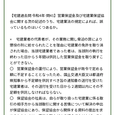
【宅建過去問 令和4年-問41】営業保証金及び宅建業保証協
会に関する次の記述のうち、宅建業法の規定によれば、誤
っているものはいくつあるか。
× 宅建業者の代表者が、その業務に関し脅迫の罪により
懲役の刑に処せられたことを理由に宅建業の免許を取り消
された場合、当該宅建業者であった者は、当該刑の執行を
終わった日から５年間は供託した営業保証金を取り戻すこ
とができない。
〇 営業保証金の還付により、営業保証金が政令で定める
額に不足することとなったため、国土交通大臣又は都道府
県知事から不足額を供託すべき旨の通知書の送付を受けた
宅建業者は、その送付を受けた日から２週間以内にその不
足額を供託しなければならない。
〇 保証協会の社員は、自らが取り扱った宅建業に係る取
引の相手方から当該取引に関する苦情について解決の申出
が保証協会にあり、保証協会から関係する資料の提出を求