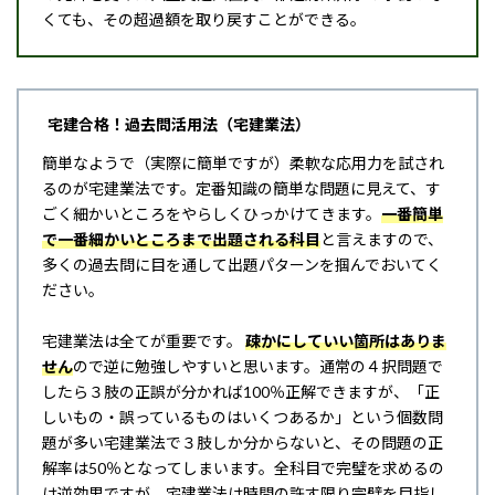
くても、その超過額を取り戻すことができる。
宅建合格！過去問活用法（宅建業法）
簡単なようで（実際に簡単ですが）柔軟な応用力を試され
るのが宅建業法です。定番知識の簡単な問題に見えて、す
ごく細かいところをやらしくひっかけてきます。
一番簡単
で一番細かいところまで出題される科目
と言えますので、
多くの過去問に目を通して出題パターンを掴んでおいてく
ださい。
宅建業法は全てが重要です。
疎かにしていい箇所はありま
せん
ので逆に勉強しやすいと思います。通常の４択問題で
したら３肢の正誤が分かれば100％正解できますが、「正
しいもの・誤っているものはいくつあるか」という個数問
題が多い宅建業法で３肢しか分からないと、その問題の正
解率は50％となってしまいます。全科目で完璧を求めるの
は逆効果ですが、宅建業法は時間の許す限り完璧を目指し