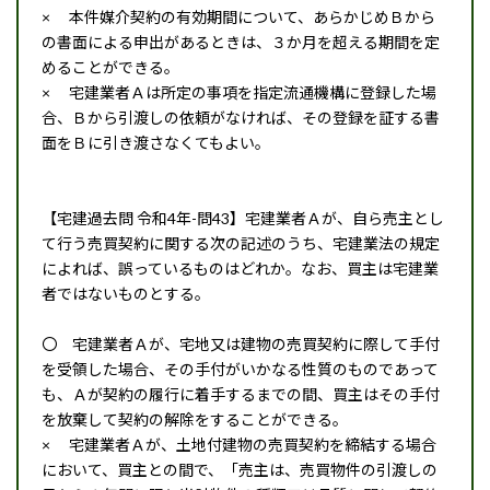
× 本件媒介契約の有効期間について、あらかじめＢから
の書面による申出があるときは、３か月を超える期間を定
めることができる。
× 宅建業者Ａは所定の事項を指定流通機構に登録した場
合、Ｂから引渡しの依頼がなければ、その登録を証する書
面をＢに引き渡さなくてもよい。
【宅建過去問 令和4年-問43】宅建業者Ａが、自ら売主とし
て行う売買契約に関する次の記述のうち、宅建業法の規定
によれば、誤っているものはどれか。なお、買主は宅建業
者ではないものとする。
〇 宅建業者Ａが、宅地又は建物の売買契約に際して手付
を受領した場合、その手付がいかなる性質のものであって
も、Ａが契約の履行に着手するまでの間、買主はその手付
を放棄して契約の解除をすることができる。
× 宅建業者Ａが、土地付建物の売買契約を締結する場合
において、買主との間で、「売主は、売買物件の引渡しの