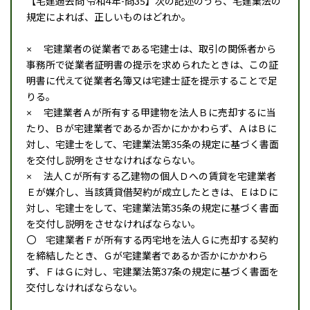
【宅建過去問 令和4年-問35】次の記述のうち、宅建業法の
規定によれば、正しいものはどれか。
× 宅建業者の従業者である宅建士は、取引の関係者から
事務所で従業者証明書の提示を求められたときは、この証
明書に代えて従業者名簿又は宅建士証を提示することで足
りる。
× 宅建業者Ａが所有する甲建物を法人Ｂに売却するに当
たり、Ｂが宅建業者であるか否かにかかわらず、ＡはＢに
対し、宅建士をして、宅建業法第35条の規定に基づく書面
を交付し説明をさせなければならない。
× 法人Ｃが所有する乙建物の個人Ｄへの賃貸を宅建業者
Ｅが媒介し、当該賃貸借契約が成立したときは、ＥはＤに
対し、宅建士をして、宅建業法第35条の規定に基づく書面
を交付し説明をさせなければならない。
〇 宅建業者Ｆが所有する丙宅地を法人Ｇに売却する契約
を締結したとき、Ｇが宅建業者であるか否かにかかわら
ず、ＦはＧに対し、宅建業法第37条の規定に基づく書面を
交付しなければならない。