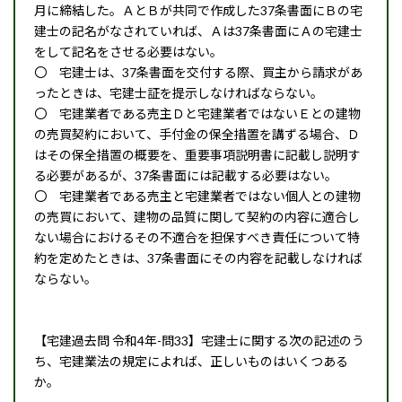
月に締結した。ＡとＢが共同で作成した37条書面にＢの宅
建士の記名がなされていれば、Ａは37条書面にＡの宅建士
をして記名をさせる必要はない。
〇 宅建士は、37条書面を交付する際、買主から請求があ
ったときは、宅建士証を提示しなければならない。
〇 宅建業者である売主Ｄと宅建業者ではないＥとの建物
の売買契約において、手付金の保全措置を講ずる場合、Ｄ
はその保全措置の概要を、重要事項説明書に記載し説明す
る必要があるが、37条書面には記載する必要はない。
〇 宅建業者である売主と宅建業者ではない個人との建物
の売買において、建物の品質に関して契約の内容に適合し
ない場合におけるその不適合を担保すべき責任について特
約を定めたときは、37条書面にその内容を記載しなければ
ならない。
【宅建過去問 令和4年-問33】宅建士に関する次の記述のう
ち、宅建業法の規定によれば、正しいものはいくつある
か。