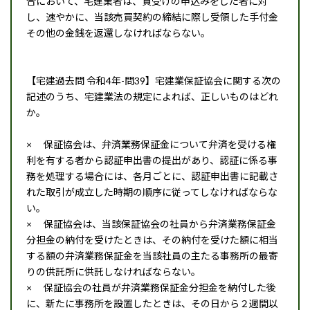
合において、宅建業者は、買受けの申込みをした者に対
し、速やかに、当該売買契約の締結に際し受領した手付金
その他の金銭を返還しなければならない。
【宅建過去問 令和4年-問39】宅建業保証協会に関する次の
記述のうち、宅建業法の規定によれば、正しいものはどれ
か。
× 保証協会は、弁済業務保証金について弁済を受ける権
利を有する者から認証申出書の提出があり、認証に係る事
務を処理する場合には、各月ごとに、認証申出書に記載さ
れた取引が成立した時期の順序に従ってしなければならな
い。
× 保証協会は、当該保証協会の社員から弁済業務保証金
分担金の納付を受けたときは、その納付を受けた額に相当
する額の弁済業務保証金を当該社員の主たる事務所の最寄
りの供託所に供託しなければならない。
× 保証協会の社員が弁済業務保証金分担金を納付した後
に、新たに事務所を設置したときは、その日から２週間以