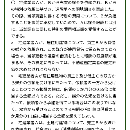
〇 宅建業者Ａが、Ｂから売買の媒介を依頼され、Ｂから
の特別の依頼に基づき、遠隔地への現地調査を実施した。
その際、当該調査に要する特別の費用について、Ｂが負担
することを事前に承諾していたので、Ａは媒介報酬とは別
に、当該調査に要した特別の費用相当額を受領することが
できる。
× 宅建業者Ａが、居住用建物について、貸主Ｂから貸借
の媒介を依頼され、この媒介が使用貸借に係るものである
場合は、当該建物の通常の借賃をもとに報酬の限度額が定
まるが、その算定に当たっては、不動産鑑定業者の鑑定評
価を求めなければならない。
× 宅建業者Ａが居住用建物の貸主Ｂ及び借主Ｃの双方か
ら媒介の依頼を受けるに当たって、依頼者の一方から受け
ることのできる報酬の額は、借賃の１か月分の0.55倍に相
当する金額以内である。ただし、媒介の依頼を受けるに当
たって、依頼者から承諾を得ている場合はこの限りではな
く、双方から受けることのできる報酬の合計額は借賃の１
か月分の1.1倍に相当する金額を超えてもよい。
× 宅建業者Ａは、土地付建物について、売主Ｂから媒介
を依頼され、代金300万円（消費税等相当額を含み、土地