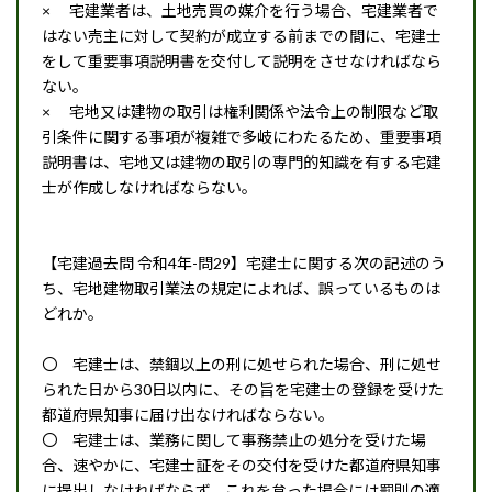
× 宅建業者は、土地売買の媒介を行う場合、宅建業者で
はない売主に対して契約が成立する前までの間に、宅建士
をして重要事項説明書を交付して説明をさせなければなら
ない。
× 宅地又は建物の取引は権利関係や法令上の制限など取
引条件に関する事項が複雑で多岐にわたるため、重要事項
説明書は、宅地又は建物の取引の専門的知識を有する宅建
士が作成しなければならない。
【宅建過去問 令和4年-問29】宅建士に関する次の記述のう
ち、宅地建物取引業法の規定によれば、誤っているものは
どれか。
〇 宅建士は、禁錮以上の刑に処せられた場合、刑に処せ
られた日から30日以内に、その旨を宅建士の登録を受けた
都道府県知事に届け出なければならない。
〇 宅建士は、業務に関して事務禁止の処分を受けた場
合、速やかに、宅建士証をその交付を受けた都道府県知事
に提出しなければならず、これを怠った場合には罰則の適