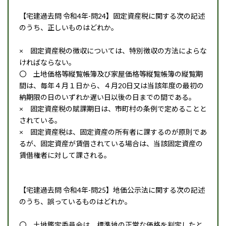
【宅建過去問 令和4年-問24】固定資産税に関する次の記述
のうち、正しいものはどれか。
× 固定資産税の徴収については、特別徴収の方法によらな
ければならない。
〇 土地価格等縦覧帳簿及び家屋価格等縦覧帳簿の縦覧期
間は、毎年４月１日から、４月20日又は当該年度の最初の
納期限の日のいずれか遅い日以後の日までの間である。
× 固定資産税の賦課期日は、市町村の条例で定めることと
されている。
× 固定資産税は、固定資産の所有者に課するのが原則であ
るが、固定資産が賃借されている場合は、当該固定資産の
賃借権者に対して課される。
【宅建過去問 令和4年-問25】地価公示法に関する次の記述
のうち、誤っているものはどれか。
〇 土地鑑定委員会は、標準地の正常な価格を判定したと