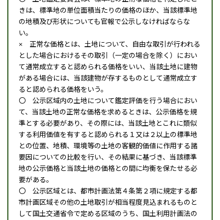
きは、標準地の単位面積当たりの価格のほか、当該標準地
の地積及び形状についても官報で公示しなければならな
い。
× 正常な価格とは、土地について、自由な取引が行われる
とした場合におけるその取引（一定の場合を除く）におい
て通常成立すると認められる価格をいい、当該土地に建物
がある場合には、当該建物が存するものとして通常成立す
ると認められる価格をいう。
〇 公示区域内の土地について鑑定評価を行う場合におい
て、当該土地の正常な価格を求めるときは、公示価格を規
準とする必要があり、その際には、当該土地とこれに類似
する利用価値を有すると認められる１又は２以上の標準地
との位置、地積、環境等の土地の客観的価値に作用する諸
要因についての比較を行い、その結果に基づき、当該標準
地の公示価格と当該土地の価格との間に均衡を保たせる必
要がある。
〇 公示区域とは、都市計画法第４条第２項に規定する都
市計画区域その他の土地取引が相当程度見込まれるものと
して国土交通省令で定める区域のうち、国土利用計画法の