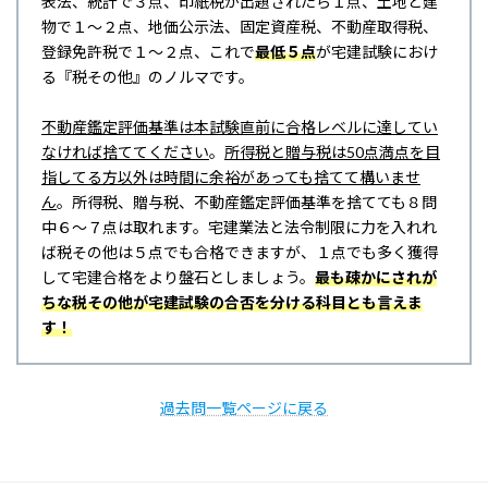
表法、統計で３点、印紙税が出題されたら１点、土地と建
物で１～２点、地価公示法、固定資産税、不動産取得税、
登録免許税で１～２点、これで
最低５点
が宅建試験におけ
る『税その他』のノルマです。
不動産鑑定評価基準は本試験直前に合格レベルに達してい
なければ捨ててください
。
所得税と贈与税は50点満点を目
指してる方以外は時間に余裕があっても捨てて構いませ
ん
。所得税、贈与税、不動産鑑定評価基準を捨てても８問
中６～７点は取れます。宅建業法と法令制限に力を入れれ
ば税その他は５点でも合格できますが、１点でも多く獲得
して宅建合格をより盤石としましょう。
最も疎かにされが
ちな税その他が宅建試験の合否を分ける科目とも言えま
す！
過去問一覧ページに戻る