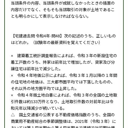
当該条件の内容、当該条件が成就しなかったときの措置の
内容だけでなく、そもそも当該取引の対象が土地であるこ
とも明らかにして表示しなければならない。
【宅建過去問 令和4年-問48】次の記述のうち、正しいもの
はどれか。（試験年の最新資料を覚えてください）
× 建築着工統計調査報告によれば、令和３年の新設住宅の
着工戸数のうち、持家は前年比で増加したが、貸家及び分
譲住宅は前年比で減少した。
× 令和４年地価公示によれば、令和３年１月以降の１年間
の住宅地の地価は、三大都市圏平均では下落したものの、
それ以外の地方圏平均では上昇した。
× 令和４年版土地白書によれば、令和３年の全国の土地取
引件数は約133万件となり、土地取引件数の対前年比は令
和元年以降減少が続いている。
△ 国土交通省の公表する不動産価格指数のうち、全国の
商業用不動産総合の季節調整値は、2021年（令和３年）に
おいては第１四半期から第４四半期まで連続で対前期比増