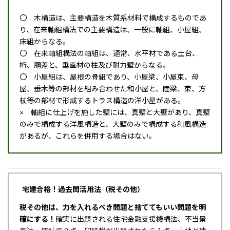
〇 木構造は、主要構造を木質系材料で構成するものであ
り、在来軸組構法での主要構造は、一般に軸組、小屋組、
床組からなる。
〇 在来軸組構法の軸組は、通常、水平材である土台、
桁、胴差と、垂直材の柱及び耐力壁からなる。
〇 小屋組は、屋根の骨組であり、小屋梁、小屋束、母
屋、垂木等の部材を組み合わせた和小屋と、陸梁、束、方
杖等の部材で形成するトラス構造の洋小屋がある。
× 軸組に仕上げを施した壁には、真壁と大壁があり、真壁
のみで構成する洋風構造と、大壁のみで構成する和風構造
があるが、これらを併用する場合はない。
宅建合格！過去問活用法（税その他）
税その他は、力を入れるべき問題と捨ててもいい問題を明
確にする！
確実に出題される住宅金融支援機構法、不当景