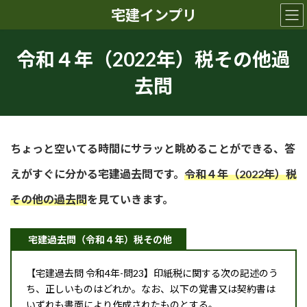
コ
ナ
宅建インプリ
ン
ビ
テ
ゲ
ン
ー
令和４年（2022年）税その他過
ツ
シ
へ
ョ
去問
ス
ン
キ
に
ッ
移
プ
動
ちょっと空いてる時間にサラッと眺めることができる、答
えがすぐに分かる宅建過去問です。
令和４年（2022年）税
その他の過去問
を見ていきます。
宅建過去問（令和４年）税その他
【宅建過去問 令和4年-問23】印紙税に関する次の記述のう
ち、正しいものはどれか。なお、以下の覚書又は契約書は
いずれも書面により作成されたものとする。