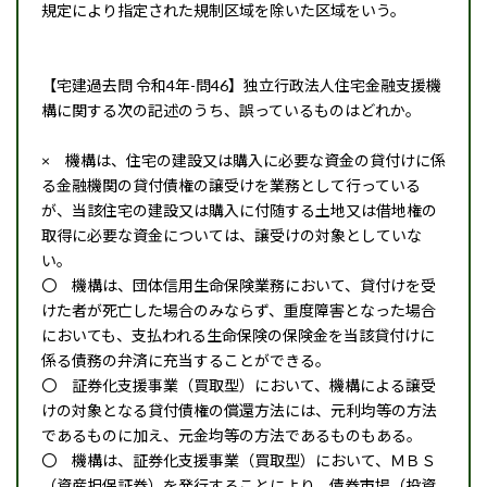
規定により指定された規制区域を除いた区域をいう。
【宅建過去問 令和4年-問46】独立行政法人住宅金融支援機
構に関する次の記述のうち、誤っているものはどれか。
× 機構は、住宅の建設又は購入に必要な資金の貸付けに係
る金融機関の貸付債権の譲受けを業務として行っている
が、当該住宅の建設又は購入に付随する土地又は借地権の
取得に必要な資金については、譲受けの対象としていな
い。
〇 機構は、団体信用生命保険業務において、貸付けを受
けた者が死亡した場合のみならず、重度障害となった場合
においても、支払われる生命保険の保険金を当該貸付けに
係る債務の弁済に充当することができる。
〇 証券化支援事業（買取型）において、機構による譲受
けの対象となる貸付債権の償還方法には、元利均等の方法
であるものに加え、元金均等の方法であるものもある。
〇 機構は、証券化支援事業（買取型）において、ＭＢＳ
（資産担保証券）を発行することにより、債券市場（投資