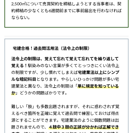
2,500㎡について売買契約を締結しようとする当事者は、契
約締結の少なくとも6週間前までに事前届出を行わなければ
ならない。
宅建合格！過去問活用法（法令上の制限）
法令上の制限は、覚えて忘れて覚えて忘れてを繰り返して
覚える！
馴染みのない言葉が多くてとっつきにくい法令上
の制限ですが、少し慣れてしまえば
宅建業法以上にシンプ
ルな暗記科目
となります。やらしいひっかけ問題が多い宅
建業法と異なり、法令上の制限は「
単に規定を知っている
か
」どうかの問題ばかりです。
難しい「肢」も多数出題されますが、それに惑わされず覚
えるべき箇所を正確に覚えて過去問で練習しておけば得点
源とすることができます。宅建業法のように個数問題は出
題されませんので、
４肢中３肢の正誤が分かれば正解でき