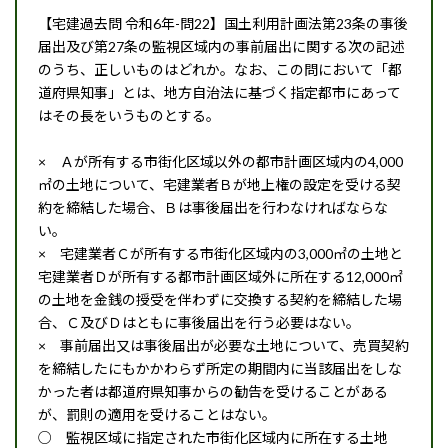
【宅建過去問 令和6年-問22】国土利用計画法第23条の事後
届出及び第27条の監視区域内の事前届出に関する次の記述
のうち、正しいものはどれか。なお、この問において「都
道府県知事」とは、地方自治法に基づく指定都市にあって
はその長をいうものとする。
× Ａが所有する市街化区域以外の都市計画区域内の4,000
㎡の土地について、宅建業者Ｂが地上権の設定を受ける契
約を締結した場合、Ｂは事後届出を行わなければならな
い。
× 宅建業者Ｃが所有する市街化区域内の3,000㎡の土地と
宅建業者Ｄが所有する都市計画区域外に所在する12,000㎡
の土地を金銭の授受を伴わずに交換する契約を締結した場
合、Ｃ及びＤはともに事後届出を行う必要はない。
× 事前届出又は事後届出が必要な土地について、売買契約
を締結したにもかかわらず所定の期間内に当該届出をしな
かった者は都道府県知事からの勧告を受けることがある
が、罰則の適用を受けることはない。
○ 監視区域に指定された市街化区域内に所在する土地