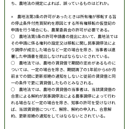
ち、農地法の規定によれば、誤っているものはどれか。
× 農地法第3条の許可があったときは所有権が移転する旨
の停止条件付売買契約を原因とする所有権移転の仮登記の
申請を行う場合にも、農業委員会の許可が必要である。
○ 農地法第5条の許可申請書の提出において、農地法では
その申請に係る権利の設定又は移転に関し民事調停法によ
り調停が成立した場合など一定の場合を除き、当事者は連
署した申請書を提出しなければならないとされている。
○ 農地法では、農地の賃貸借で期間の定めがあるものに
ついては、一定の場合を除き、期間満了の1年前から6か月
前までの間に更新拒絶の通知をしないと従前の賃貸借と同
一の条件で更に賃貸借したものとみなされる。
○ 農地法では、農地の賃貸借の当事者は、当該賃貸借の
合意による解約が民事調停法による農事調停によって行わ
れる場合など一定の場合を除き、知事の許可を受けなけれ
ば、当該賃貸借について、解除、解約の申入れ、合意解
約、更新拒絶の通知をしてはならないとされている。