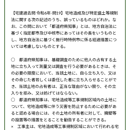
【宅建過去問 令和6年-問19】宅地造成及び特定盛土等規制
法に関する次の記述のうち、誤っているものはどれか。な
お、この問において「都道府県知事」とは、地方自治法に
基づく指定都市及び中核市にあってはその長をいうものと
し、地方自治法に基づく施行時特例市に係る経過措置につ
いては考慮しないものとする。
○ 都道府県知事は、基礎調査のために他人の占有する土
地に立ち入って測量又は調査を行う必要があるときは、そ
の必要の限度において、当該土地に、自ら立ち入り、又は
その命じた者若しくは委任した者に立ち入らせることがで
き、当該土地の占有者は、正当な理由がない限り、その立
入りを拒み、又は妨げてはならない。
○ 都道府県知事は、宅地造成等工事規制区域内の土地に
ついて、宅地造成等に伴う災害を防止するために必要があ
ると認める場合には、その土地の所有者に対して、擁壁等
の設置等の措置をとることを勧告することができる。
× 工事主は、宅地造成等工事規制区域において行われる宅