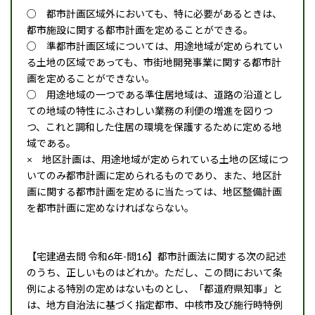
○ 都市計画区域外においても、特に必要があるときは、
都市施設に関する都市計画を定めることができる。
○ 準都市計画区域については、用途地域が定められてい
る土地の区域であっても、市街地開発事業に関する都市計
画を定めることができない。
○ 用途地域の一つである準住居地域は、道路の沿道とし
ての地域の特性にふさわしい業務の利便の増進を図りつ
つ、これと調和した住居の環境を保護するために定める地
域である。
× 地区計画は、用途地域が定められている土地の区域につ
いてのみ都
市計画に定められるものであり、また、地区計
画に関する都市計画を定めるに当たっては、地区整備計画
を都市計画に定めなければならない。
【宅建過去問 令和6年-問16】都市計画法に関する次の記述
のうち、正しいものはどれか。ただし、この問において条
例による特別の定めはないものとし、「都道府県知事」と
は、地方自治法に基づく指定都市、中核市及び施行時特例