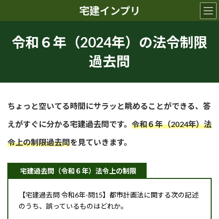
コ
ナ
宅建インプリ
ン
ビ
テ
ゲ
ン
ー
令和６年（2024年）の法令制限
ツ
シ
へ
ョ
過去問
ス
ン
キ
に
ッ
移
プ
動
ちょっと空いてる時間にサラッと眺めることができる、答
えがすぐに分かる宅建過去問です。
令和６年（2024年）法
令上の制限過去問
を見ていきます。
宅建過去問（令和６年）法令上の制限
【宅建過去問 令和6年-問15】都市計画法に関する次の記述
のうち、誤っているものはどれか。