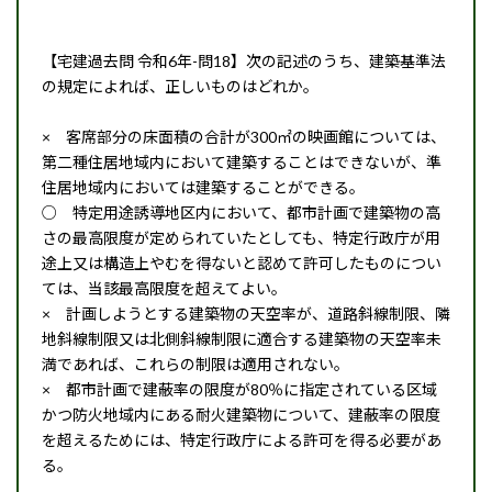
【宅建過去問 令和6年-問18】次の記述のうち、建築基準法
の規定によれば、正しいものはどれか。
× 客席部分の床面積の合計が300㎡の映画館については、
第二種住居地域内において建築することはできないが、準
住居地域内においては建築することができる。
○ 特定用途誘導地区内において、都市計画で建築物の高
さの最高限度が定められていたとしても、特定行政庁が用
途上又は構造上やむを得ないと認めて許可したものについ
ては、当該最高限度を超えてよい。
× 計画しようとする建築物の天空率が、道路斜線制限、隣
地斜線制限又は北側斜線制限に適合する建築物の天空率未
満であれば、これらの制限は適用されない。
× 都市計画で建蔽率の限度が80％に指定されている区域
かつ防火地域内にある耐火建築物について、建蔽率の限度
を超えるためには、特定行政庁による許可を得る必要があ
る。