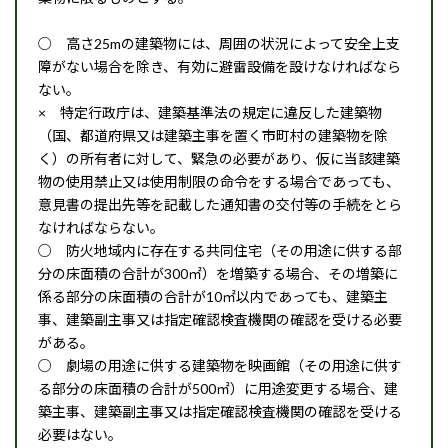
○ 高さ25mの建築物には、周囲の状況によって安全上支
障がない場合を除き、有効に避雷設備を設けなければなら
ない。
× 特定行政庁は、建築基準法の規定に違反した建築物
（国、都道府県又は建築主事を置く市町村の建築物を除
く）の所有者に対して、緊急の必要があり、仮に当該建築
物の使用禁止又は使用制限の命令をする場合であっても、
意見書の提出先等を記載した通知書の交付等の手続をとら
なければならない。
○ 防火地域内に存在する共同住宅（その用途に供する部
分の床面積の合計が300㎡）を増築する場合、その増築に
係る部分の床面積の合計が10㎡以内であっても、建築主
事、建築副主事又は指定確認検査機関の確認を受ける必要
がある。
○ 劇場の用途に供する建築物を映画館（その用途に供す
る部分の床面積の合計が500㎡）に用途変更する場合、建
築主事、建築副主事又は指定確認検査機関の確認を受ける
必要はない。