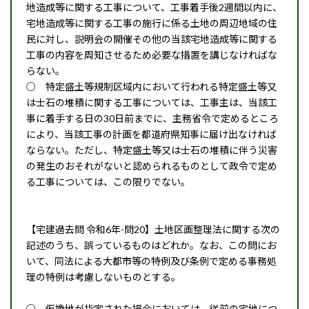
地造成等に関する工事について、工事着手後2週間以内に、
宅地造成等に関する工事の施行に係る土地の周辺地域の住
民に対し、説明会の開催その他の当該宅地造成等に関する
工事の内容を周知させるため必要な措置を講じなければな
らない。
○ 特定盛土等規制区域内において行われる特定盛土等又
は士石の堆積に関する工事については、工事主は、当該工
事に着手する日の30日前までに、主務省令で定めるところ
により、当該工事の計画を都道府県知事に届け出なければ
ならない。ただし、特定盛土等又は士石の堆積に伴う災害
の発生のおそれがないと認められるものとして政令で定め
る工事については、この限りでない。
【宅建過去問 令和6年-問20】土地区画整理法に関する次の
記述のうち、誤っているものはどれか。なお、この問にお
いて、同法による大都市等の特例及び条例で定める事務処
理の特例は考慮しないものとする。
○ 仮換地が指定された場合においては、従前の宅地につ