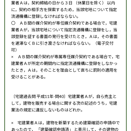
業者Ａは，契約締結の日から３日 （休業日を除く） 以内
に，契約の相手方を探索するため，当該宅地について指定
流通機構に登録しなければならない。
〇 ＡＢ間の媒介契約が専任媒介契約である場合で，宅建
業者Ａが，当該宅地について指定流通機構に登録をし，当
該登録を証する書面の発行を受けたとき，Ａは，その書面
を遅滞なくＢに引き渡さなければならない。（電子交付
可）
× ＡＢ間の媒介契約が専属専任媒介契約である場合で，宅
建業者Ａが所定の期間内に指定流通機構に登録をしなかっ
たとき，Ａは，そのことを理由として直ちに罰則の適用を
受けることがある。
〔宅建過去問 平成11年-問40〕宅建業者Ａが，自ら売主と
して，建物を販売する場合に関する次の記述のうち，宅建
業法の規定に違反しないものはどれか。
× 宅建業者Ａは，建物を新築するため建築確認の申請中で
あったので， 「建築確認申請済」 と表示して，その建物の