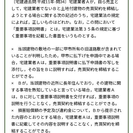
〔宅建過去問 平成11年-問34〕宅建業者Ａが，自ら売主と
して，宅建業者でないＢと土地付建物の売買契約を締結し
ようとする場合に関する次の記述のうち，宅建業法の規定
によれば，正しいものはどれか。なお，この問において
「重要事項説明書」 とは，宅建業法第３５条の規定に基づ
く重要事項を記載した書面をいうものとする。
× 当該建物の敷地の一部に甲市所有の旧道路敷が含まれて
いることが判明したため，甲市に払下げを申請中である場
合，宅建業者Ａは，重要事項説明書に払下申請書の写しを
添付し，その旨をＢに説明すれば，売買契約を締結するこ
とができる。
× Ｂが，当該建物の近所に長年住んでおり，その建物に関
する事項を熱知していると言っている場合，宅建業者Ａ
は，Ｂに対して重要事項説明書を交付すれば，重要事項の
説明を行うことなく，売買契約を締結することができる。
× 損害賠償額の予定及び違約金について，Ｂから提示され
た内容のとおりとする場合，宅建業者Ａは，重要事項説明
書に記載してその内容を説明することなく，売買契約を締
結することができる。