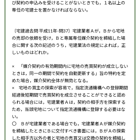
び契約の申込みを受けることがないときでも，１名以上の
専任の宅建士を置かなければならない。
〔宅建過去問 平成11年-問37〕宅建業者Ａが，Ｂから宅地
の売却の依頼を受け，Ｂと専属専任媒介契約を締結した場
合に関する次の記述のうち，宅建業法の規定によれば，正
しいものはどれか。
× 「媒介契約の有効期間内に宅地の売買契約が成立しない
ときは，同一の期間で契約を自動更新する」旨の特約を定
めた場合，媒介契約全体が無効となる。
× 宅地の買主の探索が容易で，指定流通機構への登録期間
経過後短期間で売買契約を成立させることができると認め
られる場合には，宅建業者Ａは，契約の相手方を探索する
ため，当該宅地について指定流通機構に登録する必要はな
い。
〇 Ｂが宅建業者である場合でも，宅建業者Ａが媒介契約
を締結したときにＢに交付すべき書面には，ＢがＡの探索
した相手方以外の者と宅地の売買又は交換の契約を締結し