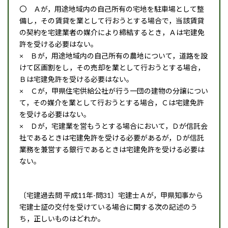
〇 Ａが，用途地域内の自己所有の宅地を駐車場として整
備し，その賃貸を業として行おうとする場合で，当該賃貸
の契約を宅建業者の媒介により締結するとき，Ａは宅建免
許を受ける必要はない。
× Ｂが，用途地域内の自己所有の農地について，道路を設
けて区画割をし，その売却を業として行おうとする場合，
Ｂは宅建免許を受ける必要はない。
× Ｃが，甲県住宅供給公社が行う一団の建物の分譲につい
て，その媒介を業として行おうとする場合，Ｃは宅建免許
を受ける必要はない。
× Ｄが，宅建業を営もうとする場合において，Ｄが信託会
社であるときは宅建免許を受ける必要があるが，Ｄが信託
業務を兼営する銀行であるときは宅建免許を受ける必要は
ない。
〔宅建過去問 平成11年-問31〕宅建士Ａが，甲県知事から
宅建士証の交付を受けている場合に関する次の記述のう
ち，正しいものはどれか。