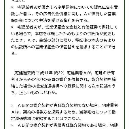
らない。
× 宅建業者Ａが販売する宅地建物についての販売広告を受
託した者は，その広告代金債権に関し，Ａが供託した営業
保証金について弁済を受ける権利を有する。
× 宅建業者Ａが，営業保証金を金銭と有価証券で供託して
いる場合で，本店を移転したためもよりの供託所が変更し
たとき，Ａは，金銭の部分に限り，移転後の本店のもより
の供託所への営業保証金の保管替えを請求することができ
る。
〔宅建過去問 平成11年-問39〕宅建業者Ａが，宅地の所有
者Ｂからその宅地の売買の媒介を依頼され，媒介契約を締
結した場合の指定流通機構への登録に関する次の記述のう
ち，正しいものはどれか。
× ＡＢ間の媒介契約が専任媒介契約でない場合，宅建業者
Ａは，契約の相手方を探索するため，当該宅地について指
定流通機構に登録することはできない。
× ＡＢ間の媒介契約が専属専任媒介契約である場合，宅建