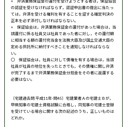
× 弁済業務保証金の還付を受けようとする者は，保証協会
の認証を受けなければならず，認証申出書の提出に当たっ
ては，弁済を受ける権利を有することを証する確定判決の
正本を必ず添付しなければならない。
× 保証協会は，弁済業務保証金の還付があった場合は，当
該還付に係る社員又は社員であった者に対し，その還付額
に相当する額の還付充当金を法務大臣及び国土交通大臣の
定める供託所に納付すべきことを通知しなければならな
い。
〇 保証協会は，社員に対して債権を有する場合は，当該
社員が社員の地位を失ったときでも，その債権に関し弁済
が完了するまで弁済業務保証金分担金をその者に返還する
必要はない。
〔宅建過去問 平成11年-問45〕宅建業者Ａの宅建士Ｂが，
甲県知事の宅建士資格試験に合格し，同知事の宅建士登録
を受けている場合に関する次の記述のうち，正しいものは
どれか。