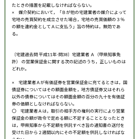
たときの措置を記載しなければならない。
× 媒介契約において，「Ｂが他の宅建業者の媒介によって
宅地の売買契約を成立させた場合，宅地の売買価額の３％
の額を違約金としてＡに支払う」旨の特約は，無効であ
る。
〔宅建過去問 平成11年-問38〕宅建業者 Ａ（甲県知事免
許） の営業保証金に関する次の記述のうち，正しいものは
どれか。
× 宅建業者Ａが有価証券を営業保証金に充てるときは，国
債証券についてはその額面金額を，地方債証券又はそれら
以外の債券についてはその額面金額の百分の九十を有価証
券の価額としなければならない。
〇 宅建業者Ａは，取引の相手方の権利の実行により営業
保証金の額が政令で定める額に不足することとなったとき
は，甲県知事から不足額を供託すべき旨の通知書の送付を
受けた日から２週間以内にその不足額を供託しなければな