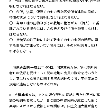
× 当該１棟の建物の敷地に関する権利の種類及び内容を説
明しなければならない。
〇 台所，浴室，便所その他の当該区分所有建物の設備の
整備の状況について説明しなければならない。
〇 当該１棟の建物及びその敷地の管理がＡ （個人） に委
託されている場合には，Ａの氏名及び住所を説明しなけれ
ばならない。
〇 貸借契約終了時における敷金その他の金銭の精算に関
する事項が定まっていない場合には，その旨を説明しなけ
ればならない。
〔宅建過去問 平成11年-問42〕宅建業者Ａが，宅地の所有
者Ｂの依頼を受けてＢＣ間の宅地の売買の媒介を行おうと
し，又は行った場合に関する次の記述のうち，宅建業法の
規定に違反しないものはどれか。
× 宅建業者Ａは，Ｂとの媒介契約の締結に当たり不当に高
額の報酬を要求したが，ＢＣ間の売買契約が成立した後に
実際にＡがＢから受領した報酬額は，国土交通大臣が定め