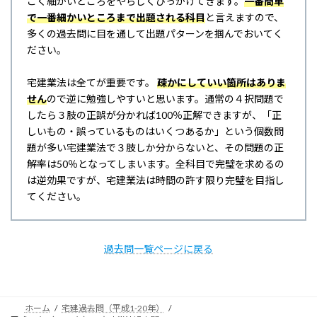
ごく細かいところをやらしくひっかけてきます。
一番簡単
で一番細かいところまで出題される科目
と言えますので、
多くの過去問に目を通して出題パターンを掴んでおいてく
ださい。
宅建業法は全てが重要です。
疎かにしていい箇所はありま
せん
ので逆に勉強しやすいと思います。通常の４択問題で
したら３肢の正誤が分かれば100％正解できますが、「正
しいもの・誤っているものはいくつあるか」という個数問
題が多い宅建業法で３肢しか分からないと、その問題の正
解率は50％となってしまいます。全科目で完璧を求めるの
は逆効果ですが、宅建業法は時間の許す限り完璧を目指し
てください。
過去問一覧ページに戻る
ホーム
宅建過去問（平成1-20年）