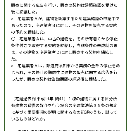
販売に関する広告を行い，販売の契約は建築確認を受けた
後に締結した。
× 宅建業者Ａが，建物を新築するため建築確認の申請中で
あったので，宅建業者Ｂに対し，その建物を販売する契約
の予約を締結した。
〇 宅建業者Ａは，中古の建物を，その所有者Ｃから停止
条件付きで取得する契約を締結し，当該条件の未成就のま
ま，その建物を宅建業者Ｄに対し販売する契約を締結し
た。
× 宅建業者Ａは，都道府県知事から業務の全部の停止を命
じられ，その停止の期間中に建物の販売に関する広告を行
ったが，販売の契約は当該期間の経過後に締結した。
〔宅建過去問 平成11年-問41〕１棟の建物に属する区分所
有建物の貸借の媒介を行う場合の宅建業法第３５条の規定
に基づく重要事項の説明に関する次の記述のうち，誤って
いるものはどれか。