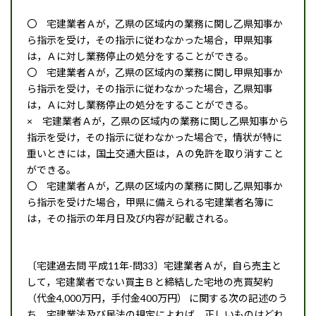
〇 宅建業者Ａが，乙県の区域内の業務に関し乙県知事か
ら指示を受け，その指示に従わなかった場合，甲県知事
は，Ａに対し業務停止の処分をすることができる。
〇 宅建業者Ａが，乙県の区域内の業務に関し甲県知事か
ら指示を受け，その指示に従わなかった場合，乙県知事
は，Ａに対し業務停止の処分をすることができる。
× 宅建業者Ａが，乙県の区域内の業務に関し乙県知事から
指示を受け，その指示に従わなかった場合で，情状が特に
重いときには，国土交通大臣は，Ａの免許を取り消すこと
ができる。
〇 宅建業者Ａが，乙県の区域内の業務に関し乙県知事か
ら指示を受けた場合，甲県に備えられる宅建業者名簿に
は，その指示の年月日及び内容が記載される。
〔宅建過去問 平成11年-問33〕宅建業者Ａが，自ら売主と
して，宅建業者でない買主Ｂと締結した宅地の売買契約
（代金4,000万円，手付金400万円） に関する次の記述のう
ち，宅建業法及び民法の規定によれば，正しいものはどれ