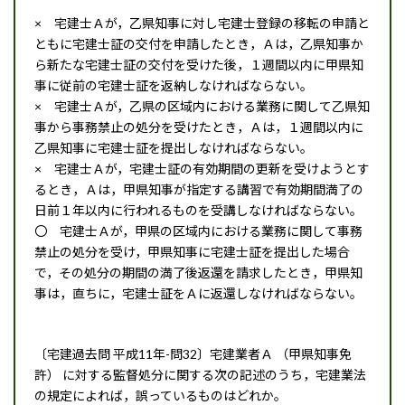
× 宅建士Ａが，乙県知事に対し宅建士登録の移転の申請と
ともに宅建士証の交付を申請したとき，Ａは，乙県知事か
ら新たな宅建士証の交付を受けた後，１週間以内に甲県知
事に従前の宅建士証を返納しなければならない｡
× 宅建士Ａが，乙県の区域内における業務に関して乙県知
事から事務禁止の処分を受けたとき，Ａは，１週間以内に
乙県知事に宅建士証を提出しなければならない。
× 宅建士Ａが，宅建士証の有効期間の更新を受けようとす
るとき，Ａは，甲県知事が指定する講習で有効期間満了の
日前１年以内に行われるものを受講しなければならない。
〇 宅建士Ａが，甲県の区域内における業務に関して事務
禁止の処分を受け，甲県知事に宅建士証を提出した場合
で，その処分の期間の満了後返還を請求したとき，甲県知
事は，直ちに，宅建士証をＡに返還しなければならない。
〔宅建過去問 平成11年-問32〕宅建業者Ａ （甲県知事免
許） に対する監督処分に関する次の記述のうち，宅建業法
の規定によれば，誤っているものはどれか。