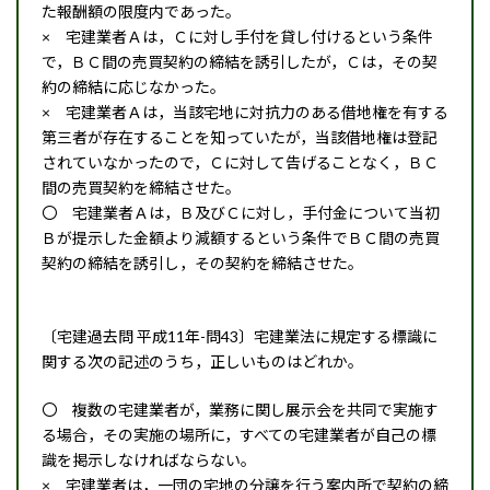
た報酬額の限度内であった。
× 宅建業者Ａは，Ｃに対し手付を貸し付けるという条件
で，ＢＣ間の売買契約の締結を誘引したが，Ｃは，その契
約の締結に応じなかった。
× 宅建業者Ａは，当該宅地に対抗力のある借地権を有する
第三者が存在することを知っていたが，当該借地権は登記
されていなかったので，Ｃに対して告げることなく，ＢＣ
間の売買契約を締結させた。
〇 宅建業者Ａは，Ｂ及びＣに対し，手付金について当初
Ｂが提示した金額より減額するという条件でＢＣ間の売買
契約の締結を誘引し，その契約を締結させた。
〔宅建過去問 平成11年-問43〕宅建業法に規定する標識に
関する次の記述のうち，正しいものはどれか。
〇 複数の宅建業者が，業務に関し展示会を共同で実施す
る場合，その実施の場所に，すべての宅建業者が自己の標
識を掲示しなければならない。
× 宅建業者は，一団の宅地の分譲を行う案内所で契約の締