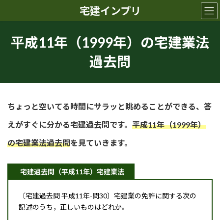
コ
ナ
宅建インプリ
ン
ビ
テ
ゲ
ン
ー
平成11年（1999年）の宅建業法
ツ
シ
へ
ョ
過去問
ス
ン
キ
に
ッ
移
プ
動
ちょっと空いてる時間にサラッと眺めることができる、答
えがすぐに分かる宅建過去問です。
平成11年（1999年）
の
宅建業法
過去問
を見ていきます。
宅建過去問（平成11年）宅建業法
〔宅建過去問 平成11年-問30〕宅建業の免許に関する次の
記述のうち，正しいものはどれか。