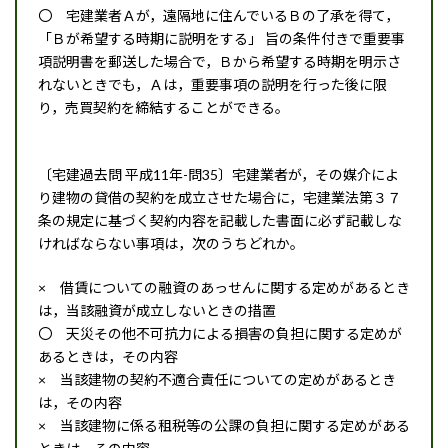
〇 宅建業者Ａが，遠隔地に住んでいるＢの了承を得て，
「Ｂが希望する時期に説明をする」 旨の条件付きで重要事
項説明書を郵送した場合で，Ｂから希望する時期を明示さ
れないときでも，Ａは，重要事項の説明を行った後に限
り，売買契約を締結することができる。
〔宅建過去問 平成11年-問35〕宅建業者が，その媒介によ
り建物の貸借の契約を成立させた場合に，宅建業法第３７
条の規定に基づく契約内容を記載した書面に必ず記載しな
ければならない事項は，次のうちどれか。
× 借賃についての融資のあっせんに関する定めがあるとき
は，当該融資が成立しないときの措置
〇 天災その他不可抗力による損害の負担に関する定めが
あるときは，その内容
× 当該建物の契約不適合責任についての定めがあるとき
は，その内容
× 当該建物に係る租税等の公課の負担に関する定めがある