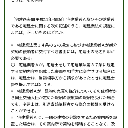
ときは，その内容
〔宅建過去問 平成11年-問36〕宅建業者Ａ及びその従業者
である宅建士に関する次の記述のうち，宅建業法の規定に
よれば，正しいものはどれか。
× 宅建業法第３４条の２の規定に基づき宅建業者Ａが媒介
契約の依頼者に交付すべき書面には，宅建士の記名押印が
必要である。
〇 宅建業者Ａが，宅建士をして宅建業法第３７条に規定
する契約内容を記載した書面を相手方に交付させる場合に
は，宅建士は，当該相手方から請求があったときに宅建士
証を提示すれば足りる。
× 宅建業者Ａが，建物の売買の媒介についてその依頼者か
ら国土交通大臣が定めた報酬の限度額の報酬を受けた場合
でも，宅建士は，別途当該依頼者から媒介の報酬を受ける
ことができる。
× 宅建業者Ａは，一団の建物の分譲をするため案内所を設
置した場合は，その案内所で契約を締結することなく，及