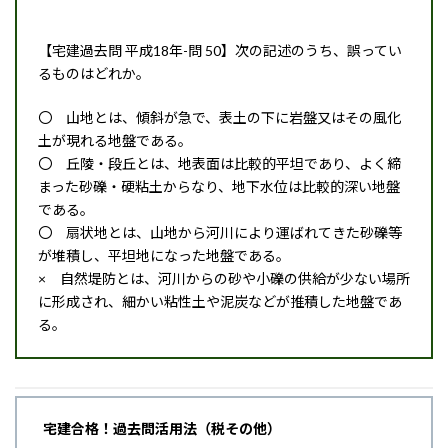
【宅建過去問 平成18年-問 50】次の記述のうち、誤ってい
るものはどれか。
〇 山地とは、傾斜が急で、表土の下に岩盤又はその風化
土が現れる地盤である。
〇 丘陵・段丘とは、地表面は比較的平坦であり、よく締
まった砂礫・硬粘土からなり、地下水位は比較的深い地盤
である。
〇 扇状地とは、山地から河川により運ばれてきた砂礫等
が堆積し、平坦地になった地盤である。
× 自然堤防とは、河川からの砂や小礫の供給が少ない場所
に形成され、細かい粘性土や泥炭などが推積した地盤であ
る。
宅建合格！過去問活用法（税その他）