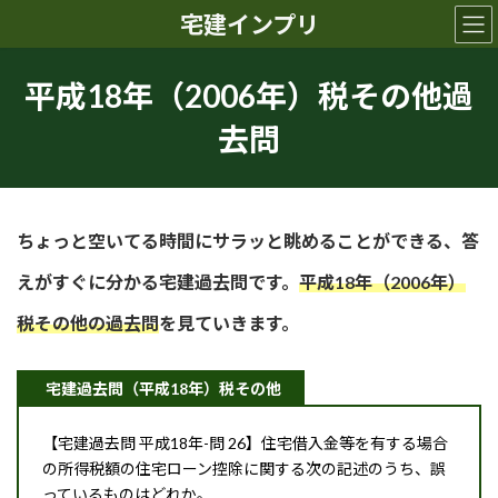
コ
ナ
宅建インプリ
ン
ビ
テ
ゲ
ン
ー
平成18年（2006年）税その他過
ツ
シ
へ
ョ
去問
ス
ン
キ
に
ッ
移
プ
動
ちょっと空いてる時間にサラッと眺めることができる、答
えがすぐに分かる宅建過去問です。
平成18年（2006年）
税その他の過去問
を見ていきます。
宅建過去問（平成18年）税その他
【宅建過去問 平成18年-問 26】住宅借入金等を有する場合
の所得税額の住宅ローン控除に関する次の記述のうち、誤
っているものはどれか。