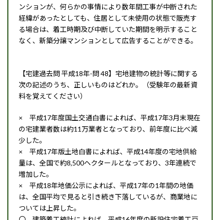
ンションが、何らかの事情により数年間工事が中断された
経緯があったとしても、住居として未使用の状態で販売す
る場合は、着工時期及び中断していた期間を明示すること
なく、新築分譲マンションとして広告することができる。
【宅建過去問 平成18年-問 48】宅地建物の統計等に関する
次の記述のうち、正しいものはどれか。（受験年の最新資
料を覚えてください）
× 平成17年度国土交通白書によれば、平成17年3月末現在
の宅建業者数は約11万業者となっており、前年度に比べ減
少した。
× 平成17年版土地白書によれば、平成14年度の宅地供給
量は、全国で約8,500ヘクタールとなっており、3年連続で
増加した。
× 平成18年地価公示によれば、平成17年の1年間の地価
は、全国平均で見ると引き続き下落しているが、商業地に
ついては上昇した。
〇 建築着工統計によれば、平成16年度の新設住宅着工戸