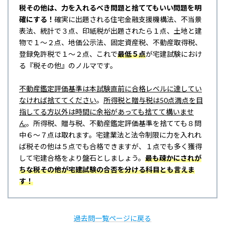
税その他は、力を入れるべき問題と捨ててもいい問題を明
確にする！
確実に出題される住宅金融支援機構法、不当景
表法、統計で３点、印紙税が出題されたら１点、土地と建
物で１～２点、地価公示法、固定資産税、不動産取得税、
登録免許税で１～２点、これで
最低５点
が宅建試験におけ
る『税その他』のノルマです。
不動産鑑定評価基準は本試験直前に合格レベルに達してい
なければ捨ててください
。
所得税と贈与税は50点満点を目
指してる方以外は時間に余裕があっても捨てて構いませ
ん
。所得税、贈与税、不動産鑑定評価基準を捨てても８問
中６～７点は取れます。宅建業法と法令制限に力を入れれ
ば税その他は５点でも合格できますが、１点でも多く獲得
して宅建合格をより盤石としましょう。
最も疎かにされが
ちな税その他が宅建試験の合否を分ける科目とも言えま
す！
過去問一覧ページに戻る