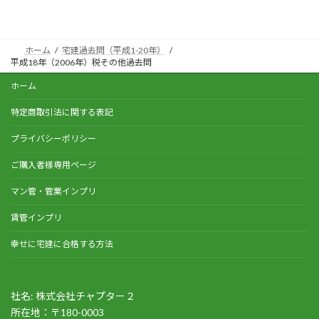
ホーム
宅建過去問（平成1-20年）
平成18年（2006年）税その他過去問
ホーム
特定商取引法に関する表記
プライバシーポリシー
ご購入者様専用ページ
マン管・管業インプリ
賃管インプリ
幸せに宅建に合格する方法
社名: 株式会社チャプター２
所在地：〒180-0003