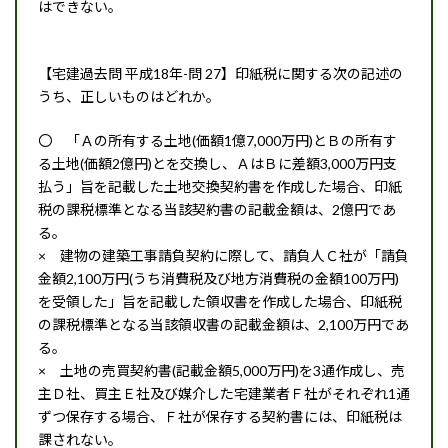
はできない。
【宅建過去問 平成18年-問 27】印紙税に関する次の記述の
うち、正しいものはどれか。
〇 「Ａの所有する土地(価額1億7,000万円)とＢの所有す
る土地(価額2億円)とを交換し、ＡはＢに差額3,000万円支
払う」旨を記載した土地交換契約書を作成した場合、印紙
税の課税標準となる当該契約書の記載金額は、2億円であ
る。
× 建物の建築工事請負契約に際して、請負人Ｃ社が「請負
金額2,100万円(うち消費税及び地方消費税の金額100万円)
を受領した」旨を記載した領収書を作成した場合、印紙税
の課税標準となる当該領収書の記載金額は、2,100万円であ
る。
× 土地の売買契約書(記載金額5,000万円)を3通作成し、売
主Ｄ社、買主Ｅ社及び媒介した宅建業者Ｆ社がそれぞれ1通
ずつ保存する場合、Ｆ社が保存する契約書には、印紙税は
課されない。