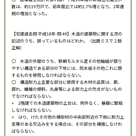
数は、約119万戸で、前年度比では約1.7％増となり、2年連
続の増加となった。
【宅建過去問 平成18年-問 49】木造の建築物に関する次の
記述のうち、誤っているものはどれか。（出題ミスで２肢
正解）
〇 木造の外壁のうち、鉄網モルタル塗その他軸組が腐り
やすい構造である部分の下地には、防水紙その他これに類
するものを使用しなければならない。
〇 構造耐力上主要な部分に使用する木材の品質は、節、
腐れ、繊維の傾斜、丸身等による耐力上の欠点がないもの
でなければならない。
× 2階建ての木造建築物の土台は、例外なく、基礎に緊結
しなければならない。
× はり、けたその他の横架材の中央部附近の下側に耐力上
支障のある欠込みをする場合は、その部分を補強しなけれ
ばならない。