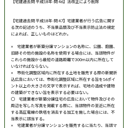
【宅建過去問 平成18年-問 46】法改正により削除
【宅建過去問 平成18年-問 47】宅建業者が行う広告に関す
る次の記述のうち、不当景品類及び不当表示防止法の規定
によれば、正しいものはどれか。
× 宅建業者が新築分譲マンションの名称に、公園、庭園、
旧跡その他の施設の名称を使用する場合には、当該物件が
これらの施設から最短の道路距離で300ｍ以内に所在して
いなければならない。
× 市街化調整区域内に所在する土地を販売する際の新聞折
込広告においては、市街化調整区域に所在する旨を16ポイ
ント以上の大きさの文字で表示すれば、宅地の造成や建物
の建築ができない旨を表示する必要はない。
〇 宅建業者が新築分譲住宅の広告において物件及びその
周辺を写した写真を掲載する際に、当該物件の至近に所在
する高圧電線の鉄塔を消去する加工を施した場合には、不
当表示に該当する。
× 宅建業者が分譲マンションを販売するに当たり、当該マ