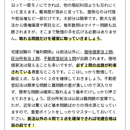
沿って一度モノにできれば、他の暗記科目よりも忘れにく
いと言えます。難易度が高めと言っても、面倒なのは代理
や抵当権など一部だけです。大部分は簡単です。膨大な民
法から債権譲渡や寄託など、毎年数問はマイナー問題も出
題されますが、そこまで勉強の手を広げる必要はありませ
ん。
取れる問題だけを確実に取っていきましょう
。
宅建試験の『権利関係』は民法以外に、
借地借家法２問
、
区分所有法１問
、
不動産登記法１問
が出題されます。借地
借家法は覚えることも多いですが、
必ず２問の出題が約束
されている
貴重なところです。ここはしっかり勉強して、
最低１点、なるべく２点を確保しておきましょう。不動産
登記法は簡単な問題と難問題の差が激しいので深入りせ
ず、簡単な問題は確実に取れるよう基本だけしっかり押さ
えておきましょう。区分所有法は以前は難問題の宝庫でし
たが、近年は驚くほど基本問題ばかりの得点源となってい
ますので、重要ポイントをしっかりマスターしておいてく
ださい。
民法以外の４問で３点を確保できれば宅建合格は
目の前です！