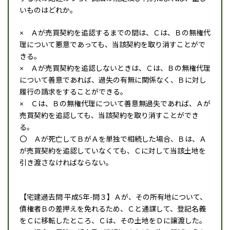
いものはどれか。
× Ａが売買契約を追認するまでの間は、Ｃは、Ｂの無権代
理について悪意であっても、当該契約を取り消すことがで
きる。
× Ａが売買契約を追認しないときは、Ｃは、Ｂの無権代理
について善意であれば、過失の有無に関係なく、Ｂに対し
履行の請求をすることができる。
× Ｃは、Ｂの無権代理について善意無過失であれば、Ａが
売買契約を追認しても、当該契約を取り消すことができ
る。
〇 Ａが死亡してＢがＡを単独で相続した場合、Ｂは、Ａ
が売買契約を追認していなくても、Ｃに対して当該土地を
引き渡さなければならない。
【宅建過去問 平成5年-問３】Ａが、その所有地について、
債権者Ｂの差押えを免れるため、Ｃと通謀して、登記名義
をＣに移転したところ、Ｃは、その土地をＤに譲渡した。