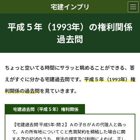
コ
ナ
宅建インプリ
ン
ビ
テ
ゲ
ン
ー
平成５年（1993年）の権利関係
ツ
シ
へ
ョ
過去問
ス
ン
キ
に
ッ
移
プ
動
ちょっと空いてる時間にサラッと眺めることができる、答
えがすぐに分かる宅建過去問です。
平成５年（1993年）権
利関係の過去問
を見ていきます。
宅建過去問（平成５年）権利関係
【宅建過去問 平成5年-問２】Ａの子ＢがＡの代理人と偽っ
て、Ａの所有地についてＣと売買契約を締結した場合に関
する次の記述のうち、民法の規定及び判例によれば、正し