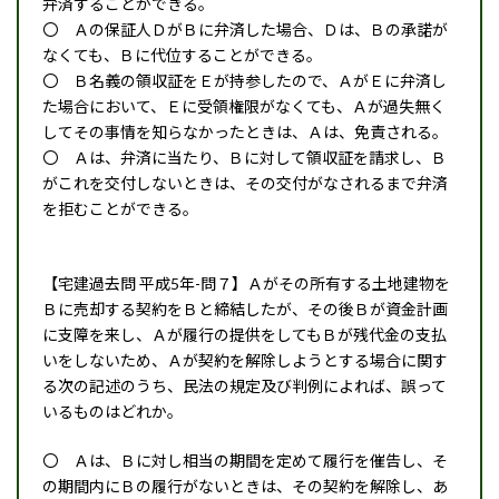
弁済することができる。
〇 Ａの保証人ＤがＢに弁済した場合、Ｄは、Ｂの承諾が
なくても、Ｂに代位することができる。
〇 Ｂ名義の領収証をＥが持参したので、ＡがＥに弁済し
た場合において、Ｅに受領権限がなくても、Ａが過失無く
してその事情を知らなかったときは、Ａは、免責される。
〇 Ａは、弁済に当たり、Ｂに対して領収証を請求し、Ｂ
がこれを交付しないときは、その交付がなされるまで弁済
を拒むことができる。
【宅建過去問 平成5年-問７】Ａがその所有する土地建物を
Ｂに売却する契約をＢと締結したが、その後Ｂが資金計画
に支障を来し、Ａが履行の提供をしてもＢが残代金の支払
いをしないため、Ａが契約を解除しようとする場合に関す
る次の記述のうち、民法の規定及び判例によれば、誤って
いるものはどれか。
〇 Ａは、Ｂに対し相当の期間を定めて履行を催告し、そ
の期間内にＢの履行がないときは、その契約を解除し、あ