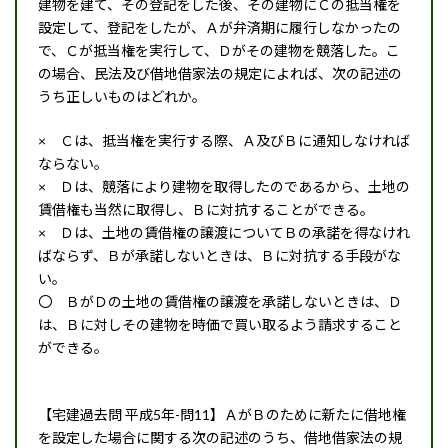
建物を建て、その登記をした後、その建物にＣの抵当権を
設定して、登記をしたが、Ａが弁済期に履行しなかったの
で、Ｃが抵当権を実行して、Ｄがその建物を競落した。こ
の場合、民法及び借地借家法の規定によれば、次の記述の
うち正しいものはどれか。
× Ｃは、抵当権を実行する際、Ａ及びＢに通知しなければ
ならない。
× Ｄは、競落により建物を取得したのであるから、土地の
賃借権も当然に取得し、Ｂに対抗することができる。
× Ｄは、土地の賃借権の譲渡についてＢの承諾を得なけれ
ばならず、Ｂが承諾しないときは、Ｂに対抗する手段がな
い。
〇 ＢがＤの土地の賃借権の譲渡を承諾しないときは、Ｄ
は、Ｂに対しその建物を時価で買い取るよう請求すること
ができる。
【宅建過去問 平成5年-問11】ＡがＢのために新たに借地権
を設定した場合に関する次の記述のうち、借地借家法の規