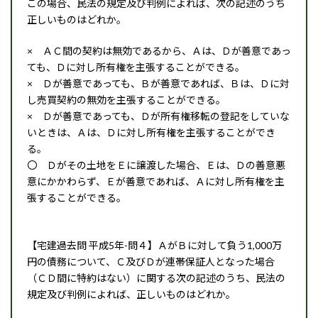
この場合、民法の規定及び判例によれば、次の記述のうち
正しいものはどれか。
× ＡＣ間の契約は無効であるから、Ａは、Ｄが善意であっ
ても、Ｄに対し所有権を主張することができる。
× Ｄが善意であっても、Ｂが善意であれば、Ｂは、Ｄに対
し売買契約の無効を主張することができる。
× Ｄが善意であっても、Ｄが所有権移転の登記をしていな
いときは、Ａは、Ｄに対し所有権を主張することができ
る。
〇 Ｄがその土地をＥに譲渡した場合、Ｅは、Ｄの善意悪
意にかかわらず、Ｅが善意であれば、Ａに対し所有権を主
張することができる。
【宅建過去問 平成5年-問４】ＡがＢに対して負う1,000万
円の債務について、Ｃ及びＤが連帯保証人となった場合
（ＣＤ間に特約はない）に関する次の記述のうち、民法の
規定及び判例によれば、正しいものはどれか。