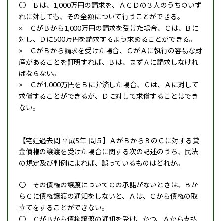
〇 Ｂは、1,000万円の請求を、ＡＣＤの３人のうちのいず
れに対しても、その全額について行うことができる。
× ＣがＢから1,000万円の請求を受けた場合、Ｃは、Ｂに
対し、Ｄに500万円を請求するよう求めることができる。
× ＣがＢから請求を受けた場合、ＣがＡに執行の容易な財
産があることを証明すれば、Ｂは、まずＡに請求しなけれ
ばならない。
× Ｃが1,000万円をＢに弁済した場合、Ｃは、Ａに対して
求償することができるが、Ｄに対して求償することはでき
ない。
【宅建過去問 平成5年-問５】ＡがＢからＢのＣに対する貸
金債権の譲渡を受けた場合に関する次の記述のうち、民法
の規定及び判例によれば、誤っているものはどれか。
〇 その債権の譲渡についてＣの承諾がないときは、Ｂか
らＣに債権譲渡の通知をしないと、Ａは、Ｃから債権の取
立てをすることができない。
〇 ＣがＢから債権譲渡の通知を受け、かつ、Ａから支払