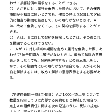
わせて損害賠償の請求をすることができる。
〇 ＡがＢに対し履行を催告した場合において、その催告
期間が不相当に短いときでも、催告の時より起算して客観
的に相当の期間を経過して、Ｂの履行がないときは、Ａ
は、改めて催告しなくても、その契約を解除することがで
きる。
〇 Ａは、Ｂに対して契約を解除したときは、その後これ
を撤回することはできない。
× ＡがＢに対し相当の期間を定めて履行を催告した際、あ
わせて｢催告期間内に履行がないときは、改めて解除の意思
表示をしなくても、契約を解除する」との意思表示をし、
かつ、その期間内にＢの履行がない場合でも、Ａがその契
約を解除するには、改めて解除の意思表示をする必要があ
る。
【宅建過去問 平成5年-問８】Ａが1,000㎡の土地について
数量を指示してＢに売却する契約をＢと締結した場合の、
売主Ａの担保責任に関する次の記述のうち、民法の規定に
よれば、誤っているものはどれか。