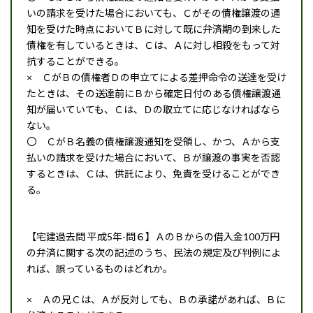
いの請求を受けた場合においても、Ｃがその債権譲渡の通
知を受けた時点においてＢに対して既に弁済期の到来した
債権を有しているときは、Ｃは、Ａに対し相殺をもって対
抗することができる。
× ＣがＢの債権者Ｄの申立てによる差押命令の送達を受け
たときは、その送達前にＢから確定日付のある債権譲渡通
知が届いていても、Ｃは、Ｄの取立てに応じなければなら
ない。
〇 ＣがＢ名義の債権譲渡通知を受領し、かつ、Ａから支
払いの請求を受けた場合において、Ｂが譲渡の事実を否認
するときは、Ｃは、供託により、免責を受けることができ
る。
【宅建過去問 平成5年-問６】ＡのＢからの借入金100万円
の弁済に関する次の記述のうち、民法の規定及び判例によ
れば、誤っているものはどれか。
× Ａの兄Ｃは、Ａが反対しても、Ｂの承諾があれば、Ｂに