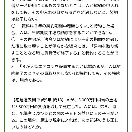
借が一時使用によるものでないときは、Ａが解約の申入れ
をしても、その申入れの日から６月を経過しないと、契約
は終了しない。
〇 ｢賃料は２年の契約期間中増額しない｣と特約した場
合、Ａは、当該期間中増額請求をすることができない。
〇 その住宅が、法令又は契約により一定の期間を経過し
た後に取り壊すことが明らかな場合には、「建物を取り壊
すこととなる時に賃貸借が終了する」と特約することがで
きる。
× 「Ｂが大型エアコンを設置することは認めるが、Ａは契
約終了のときその買取りをしない｣と特約しても、その特約
は、無効である。
【宅建過去問 平成5年-問13】Ａが、5,000万円相当の土地
と5,500万円の負債を残して死亡した。Ａには、弟Ｂ、母
Ｃ、配偶者Ｄ及びＤとの間の子ＥＦＧ並びにＥの子Ｈがい
る。この場合、民法の規定によれば、次の記述のうち正し
いものはどれか。