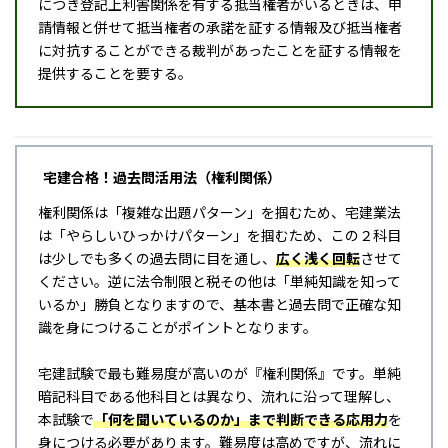
につき登記上利害関係を有する抵当権者がいるときは、申
請情報と併せて抵当権者の承諾を証する情報及び抵当権者
に対抗することができる裁判があったことを証する情報を
提供することを要する。
宅建合格！過去問活用法（権利関係）
権利関係は「複雑な出題パターン」を掴むため、宅建業法
は「やらしいひっかけパターン」を掴むため、この２科目
は少しでも多くの過去問に目を通し、
広く浅く回転
させて
ください。逆に法令制限と税その他は「単純知識を知って
いるか」勝負となりますので、基本書と過去問で正確な知
識を身につけることがポイントとなります。
宅建試験で最も難易度が高いのが『権利関係』です。単純
暗記科目である他科目とは異なり、流れに沿って理解し、
本試験で
「何を聞いているのか」まで判断できる応用力
を
身につける必要があります。難易度は高めですが、流れに